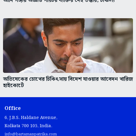
আদি গঙ্গায় অজ্ঞাত পরিচয় ব্যক্তির দেহ উদ্ধার, চাঞ্চল্য
অভিষেকের চোখের চিকিৎসায় বিদেশ যাওয়ার আবেদন খারিজ
হাইকোর্টে
Office
6, J.B.S. Haldane Avenue,
Kolkata 700 105, India.
info@bartamanpatrika.com