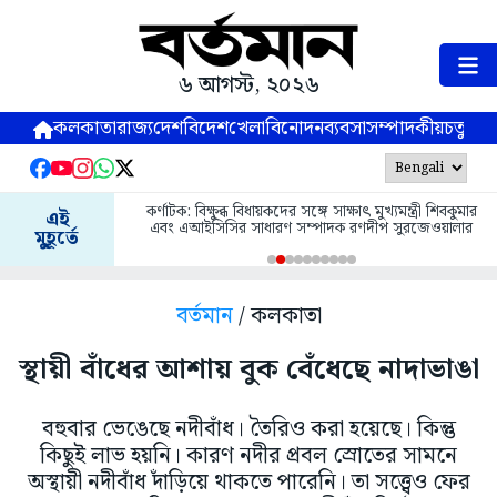
৬ আগস্ট, ২০২৬
কলকাতা
রাজ্য
দেশ
বিদেশ
খেলা
বিনোদন
ব্যবসা
সম্পাদকীয়
চতুষ্পর্ণ
কর্ণাটক: বিক্ষুব্ধ বিধায়কদের সঙ্গে সাক্ষাৎ মুখ্যমন্ত্রী শিবকুমার
এই
এবং এআইসিসির সাধারণ সম্পাদক রণদীপ সুরজেওয়ালার
মুহূর্তে
বর্তমান
/ কলকাতা
স্থায়ী বাঁধের আশায় বুক বেঁধেছে নাদাভাঙা
বহুবার ভেঙেছে নদীবাঁধ। তৈরিও করা হয়েছে। কিন্তু
কিছুই লাভ হয়নি। কারণ নদীর প্রবল স্রোতের সামনে
অস্থায়ী নদীবাঁধ দাঁড়িয়ে থাকতে পারেনি। তা সত্ত্বেও ফের