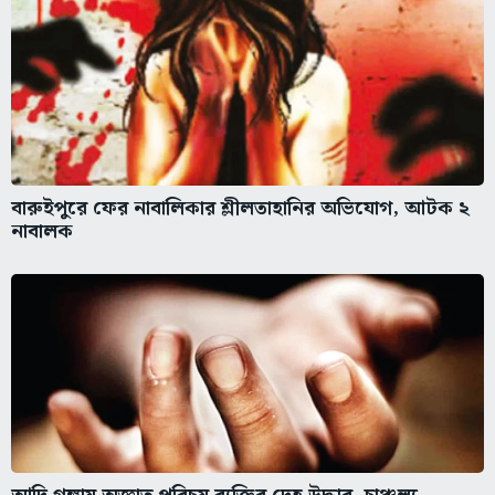
বারুইপুরে ফের নাবালিকার শ্লীলতাহানির অভিযোগ, আটক ২
নাবালক