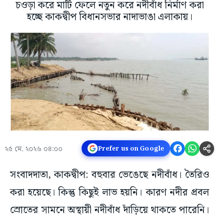
চওড়া করে মাটি ফেলে নতুন করে নদীবাঁধ নির্মাণ করা
হচ্ছে কাকদ্বীপ বিধানসভার নাদাভাঙা এলাকায়।
২৫ মে, ২০২৬ ০৪:০০
Prefer us on Google
সংবাদদাতা, কাকদ্বীপ: বহুবার ভেঙেছে নদীবাঁধ। তৈরিও
করা হয়েছে। কিন্তু কিছুই লাভ হয়নি। কারণ নদীর প্রবল
স্রোতের সামনে অস্থায়ী নদীবাঁধ দাঁড়িয়ে থাকতে পারেনি।