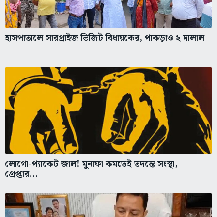
হাসপাতালে সারপ্রাইজ ভিজিট বিধায়কের, পাকড়াও ২ দালাল
লোগো-প্যাকেট জাল! মুনাফা কমতেই তদন্তে সংস্থা,
গ্রেপ্তার...