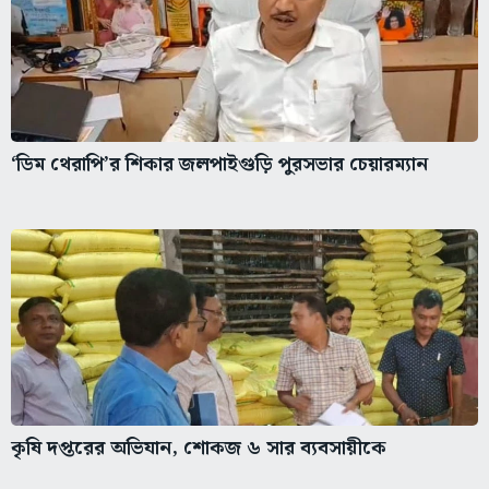
‘ডিম থেরাপি’র শিকার জলপাইগুড়ি পুরসভার চেয়ারম্যান
কৃষি দপ্তরের অভিযান, শোকজ ৬ সার ব্যবসায়ীকে