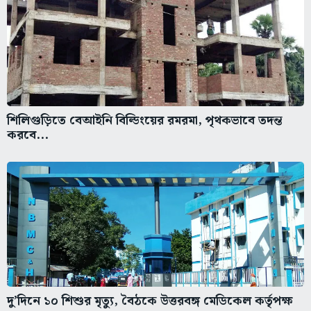
শিলিগুড়িতে বেআইনি বিল্ডিংয়ের রমরমা, পৃথকভাবে তদন্ত
করবে...
দু’দিনে ১০ শিশুর মৃত্যু, বৈঠকে উত্তরবঙ্গ মেডিকেল কর্তৃপক্ষ