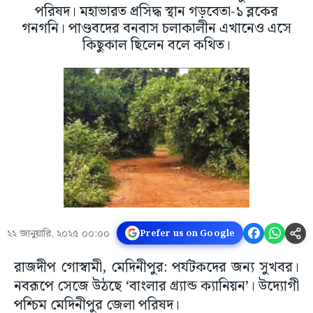
পরিষদ। মহাভারত প্রসিদ্ধ স্থান গড়বেতা-১ ব্লকের
গনগনি। পাণ্ডবদের বনবাস চলাকালীন এখানেও এসে
কিছুকাল ছিলেন বলে কথিত।
২২ জানুয়ারি, ২০২৫ ০০:০০
Prefer us on Google
রাজদীপ গোস্বামী, মেদিনীপুর: পর্যটকদের জন্য সুখবর।
নবরূপে সেজে উঠছে ‘বাংলার গ্র্যান্ড ক্যানিয়ন’। উদ্যোগী
পশ্চিম মেদিনীপুর জেলা পরিষদ।