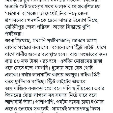
অন্ধকারে ডুব গনগনির। সমস্যায় পড়তেন পর্যটকর।
সম্প্রতি সেই সমস্যার খবর ফলাও করে প্রকাশিত হয়
‘বর্তমান’ কাগজে। তা দেখেই টনক নড়ে জেলা
প্রশাসনের। গনগনিকে ঢেলে সাজার উদ্যোগ নিচ্ছে
মেদিনীপুর জেলা পরিষদ। তাদের সিদ্ধান্তে খুশি
পর্যটকরা।
জানা গিয়েছে, গনগনি পর্যটনকেন্দ্রে ঢোকার আগে
রাস্তার সংস্কার করা হবে। বসানো হবে স্ট্রিট লাইট। ধাপে
ধাপে পানীয় জলের ব্যবস্থাও হবে। রাস্তা সংস্কারের জন্য
প্রায় ৪০ লক্ষ টাকা খরচ হবে। এতদিন মোরামের রাস্তা
ধরে যেতে হতো গনগনি। ধুলোয় ভরে যেত গোটা
এলাকা। বর্ষায় লালমাটির কাদায় ভরপুর। বাইক স্কিট
করে দুর্ঘটনাও ঘটেছে। স্ট্রিট লাইটের অভাবে
অসামাজিক কজকর্ম হতো বলে দাবি স্থানীয়দের। এবার
উন্নয়নের ছোঁয়া লাগলে সব সমস্যা মিটে যাবে বলে
আশাবাদী তাঁরা। পাশাপাশি, পর্যটন ব্যবসা চাঙ্গা হওয়ার
প্রহরও গুনছেন সকলেই। সামনেই সাধারণতন্ত্র দিবস।