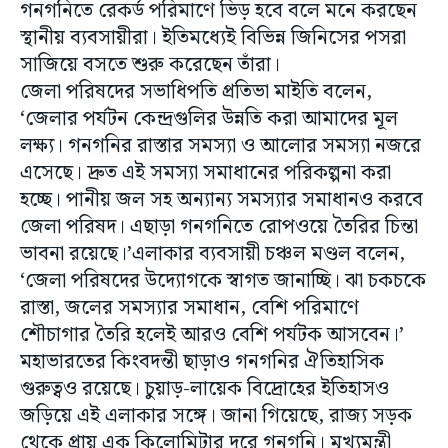
গনগনিতে রেকর্ড পরিমাণে ভিড় হবে বলে মনে করছেন
স্থানীয় ব্যবসায়ীরা। ইতিমধ্যেই বিভিন্ন জিনিসের পসরা
সাজিয়ে বসতে শুরু করেছেন তাঁরা।
জেলা পরিষদের সভাধিপতি প্রতিভা মাইতি বলেন,
‘জেলার পর্যটন কেন্দ্রগুলির উন্নতি করা আমাদের মূল
লক্ষ্য। গনগনির রাস্তার সমস্যা ও আলোর সমস্যা নজরে
এসেছে। দ্রুত এই সমস্যা সমাধানের পরিকল্পনা করা
হচ্ছে। পানীয় জল সহ অন্যান্য সমস্যার সমাধানও করবে
জেলা পরিষদ। এছাড়া গনগনিতে রোপওয়ে তৈরির চিন্তা
ভাবনা রয়েছে।’এলাকার ব্যবসায়ী চঞ্চল মণ্ডল বলেন,
‘জেলা পরিষদের উদ্যোগকে স্বাগত জানাচ্ছি। ঝা চকচকে
রাস্তা, জলের সমস্যার সমাধান, বেশি পরিমাণে
শৌচাগার তৈরি হলেই আরও বেশি পর্যটক আসবেন।’
মহাভারতের কিংবদন্তী ছাড়াও গনগনির ঐতিহাসিক
গুরুত্বও রয়েছে। চুয়াড়-লায়েক বিদ্রোহের ইতিহাসও
জড়িয়ে এই এলাকার সঙ্গে। জানা গিয়েছে, রাজ্য সড়ক
থেকে প্রায় এক কিলোমিটার দূরে গনগনি। মুখ্যমন্ত্রী