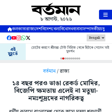
৮ আগস্ট, ২০২৬
কলকাতা
রাজ্য
দেশ
বিদেশ
খেলা
বিনোদন
ব্যবসা
সম্পাদকীয়
চতুষ্পর্ণ
চোটের কারণে শ্রীলঙ্কা টেস্ট সিরিজ থেকে ছিটকে গেলেন সাই
এই
সুদর্শন
মুহূর্তে
বর্তমান
/ রাজ্য
১৪ বছর পরও ভাঙা রেকর্ড মোদির,
বিজেপি ক্ষমতায় এলেই না মতুয়া-
নমঃশূদ্রদের নাগরিকত্ব
ধর্মীয় কারণে বাংলাদেশ থেকে আসা মতুয়া শরণার্থী,