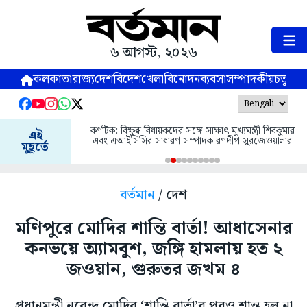
৬ আগস্ট, ২০২৬
কলকাতা
রাজ্য
দেশ
বিদেশ
খেলা
বিনোদন
ব্যবসা
সম্পাদকীয়
চতুষ্পর্ণ
কর্ণাটক: বিক্ষুব্ধ বিধায়কদের সঙ্গে সাক্ষাৎ মুখ্যমন্ত্রী শিবকুমার
এই
এবং এআইসিসির সাধারণ সম্পাদক রণদীপ সুরজেওয়ালার
মুহূর্তে
বর্তমান
/ দেশ
মণিপুরে মোদির শান্তি বার্তা! আধাসেনার
কনভয়ে অ্যামবুশ, জঙ্গি হামলায় হত ২
জওয়ান, গুরুতর জখম ৪
প্রধানমন্ত্রী নরেন্দ্র মোদির ‘শান্তি বার্তা’র পরও শান্ত হল না