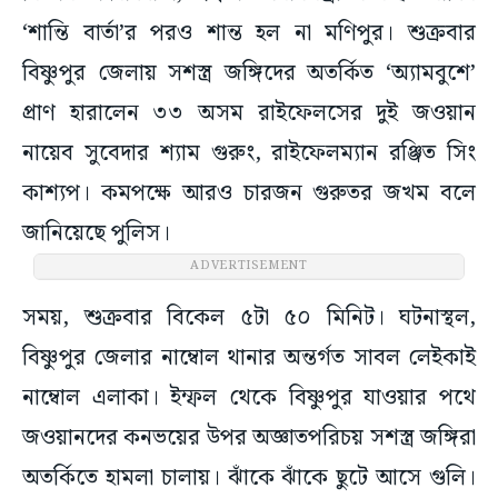
‘শান্তি বার্তা’র পরও শান্ত হল না মণিপুর। শুক্রবার
বিষ্ণুপুর জেলায় সশস্ত্র জঙ্গিদের অতর্কিত ‘অ্যামবুশে’
প্রাণ হারালেন ৩৩ অসম রাইফেলসের দুই জওয়ান
নায়েব সুবেদার শ্যাম গুরুং, রাইফেলম্যান রঞ্জিত সিং
কাশ্যপ। কমপক্ষে আরও চারজন গুরুতর জখম বলে
জানিয়েছে পুলিস।
ADVERTISEMENT
সময়, শুক্রবার বিকেল ৫টা ৫০ মিনিট। ঘটনাস্থল,
বিষ্ণুপুর জেলার নাম্বোল থানার অন্তর্গত সাবল লেইকাই
নাম্বোল এলাকা। ইম্ফল থেকে বিষ্ণুপুর যাওয়ার পথে
জওয়ানদের কনভয়ের উপর অজ্ঞাতপরিচয় সশস্ত্র জঙ্গিরা
অতর্কিতে হামলা চালায়। ঝাঁকে ঝাঁকে ছুটে আসে গুলি।