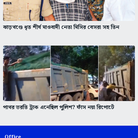
ঝাড়খণ্ডে ধৃত শীর্ষ মাওবাদী নেতা মিসির বেসরা সহ তিন
পাথর ভরতি ট্রাক এনেছিল পুলিশ? ফাঁস নয়া রিপোর্টে
Office