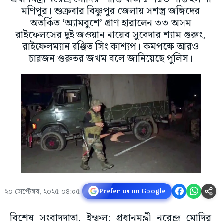
মণিপুর। শুক্রবার বিষ্ণুপুর জেলায় সশস্ত্র জঙ্গিদের
অতর্কিত ‘অ্যামবুশে’ প্রাণ হারালেন ৩৩ অসম
রাইফেলসের দুই জওয়ান নায়েব সুবেদার শ্যাম গুরুং,
রাইফেলম্যান রঞ্জিত সিং কাশ্যপ। কমপক্ষে আরও
চারজন গুরুতর জখম বলে জানিয়েছে পুলিস।
২০ সেপ্টেম্বর, ২০২৫ ০৪:০৫
Prefer us on Google
বিশেষ সংবাদদাতা, ইম্ফল: প্রধানমন্ত্রী নরেন্দ্র মোদির