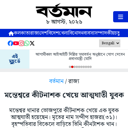
৮ আগস্ট, ২০২৬
কলকাতা
রাজ্য
দেশ
বিদেশ
খেলা
বিনোদন
ব্যবসা
সম্পাদকীয়
চতুষ্পর্ণ
আগামীকাল আইআইটি দিল্লির সমাবর্তন অনুষ্ঠানে যোগ দেবেন
এই
প্রধানমন্ত্রী মোদি
মুহূর্তে
বর্তমান
/ রাজ্য
মন্তেশ্বরে কীটনাশক খেয়ে আত্মঘাতী যুবক
মন্তেশ্বর থানার ভোজপুরে কীটনাশক খেয়ে এক যুবক
আত্মঘাতী হয়েছেন। মৃতের নাম সন্দীপ হাজরা(৩১)।
বৃহস্পতিবার বিকেলে বাড়িতে তিনি কীনটাশক খান।