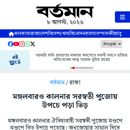
৮ আগস্ট, ২০২৬
কলকাতা
রাজ্য
দেশ
বিদেশ
খেলা
বিনোদন
ব্যবসা
সম্পাদকীয়
চতুষ্পর্ণ
সরকারি জমি প্রতারণার মামলায় অবশেষে ভবানী ভবনে হাজিরা
এই
অভিষেকের আপ্ত সহায়ক সুমিত রায়ের
মুহূর্তে
বর্তমান
/ রাজ্য
মঙ্গলবারও কালনার সরস্বতী পুজোয়
উপচে পড়া ভিড়
মঙ্গলবারও কালনার ঐতিহ্যবাহী সরস্বতী পুজোয় মণ্ডপে
মণ্ডপে ভিড় উপচে পড়েছে। জনজোয়ার সামাল দিতে