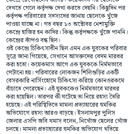
কেন্দ্রে রেখেছিলেন কাদির। কয়েকদিন পর ছেলেকে
দেখতে গেলে কর্তৃপক্ষ দেখা করতে দেয়নি। কিছুদিন পর
কর্তৃপক্ষ পরিবারের সদস্যদের জানায় ছেলেকে খুঁজে
পাওয়া যাচ্ছে না। গত বছর ১৩ অক্টোবর নেশামুক্তি
কেন্দ্রে হাজির হন কাদির। কিন্তু কর্তৃপক্ষকে খুঁজে পাননি।
কেন্দ্রের ঝাঁপও বন্ধ ছিল।
ওই কেন্দ্রে চিকিৎসাধীন ছিল এমন এক যুবকের পরিবার
সূত্রে জানা গিয়েছে, সেখানে আসক্তদের বেদম মারধর
করা হতো। কয়েকমাস আগে এক যুবককে নির্মমভাবে
পেটানো হয়। পরিবারের লোকজন শিলিগুড়ির একটি
বেসরকারি নার্সিংহোমে চিকিৎসা করিয়ে কোনওরকমে
বাঁচাতে পেরেছেন। এই যুবককেও নির্মমভাবে মারধর
করা হয়েছিল। তারপর কী ঘটেছে তা নিয়ে রহস্য তৈরি
হয়েছে। এই পরিস্থিতিতে মামলা প্রত্যাহারের হুমকির
অভিযোগে রহস্য আরও বাড়ছে। ইসলামপুর পুলিস
জেলার এসপি জবি থমাস বলেন, নিখোঁজ ছেলের খোঁজ
চলছে। মামলা প্রত্যাহারের হুমকির অভিযোগ খতিয়ে