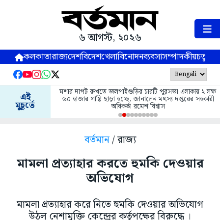
৬ আগস্ট, ২০২৬
কলকাতা
রাজ্য
দেশ
বিদেশ
খেলা
বিনোদন
ব্যবসা
সম্পাদকীয়
চতুষ্পর্ণ
মশার দাপট রুখতে জলপাইগুড়ির চারটি পুরসভা এলাকায় ২ লক্ষ
এই
৬০ হাজার গাপ্পি ছাড়া হচ্ছে, জানালেন মৎস্য দপ্তরের সহকারী
মুহূর্তে
অধিকর্তা রমেশ বিশ্বাস
বর্তমান
/ রাজ্য
মামলা প্রত্যাহার করতে হুমকি দেওয়ার
অভিযোগ
মামলা প্রত্যাহার করে নিতে হুমকি দেওয়ার অভিযোগ
উঠল নেশামুক্তি কেন্দ্রের কর্তৃপক্ষের বিরুদ্ধে ।