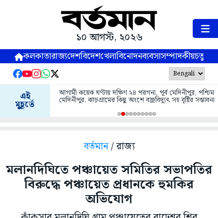
১০ আগস্ট, ২০২৬
কলকাতা
রাজ্য
দেশ
বিদেশ
খেলা
বিনোদন
ব্যবসা
সম্পাদকীয়
চতুষ্পর্ণ
আগামী কয়েক ঘণ্টায় দক্ষিণ ২৪ পরগনা, পূর্ব মেদিনীপুর, পশ্চিম
এই
মেদিনীপুর, ঝাড়গ্রামের কিছু অংশে বজ্রবিদ্যুৎ সহ বৃষ্টির সম্ভাবনা
মুহূর্তে
বর্তমান
/ রাজ্য
মলানদিঘিতে পঞ্চায়েত সমিতির সভাপতির
বিরুদ্ধে পঞ্চায়েত প্রধানকে হুমকির
অভিযোগ
কাঁকসার মলানদিঘি গ্রাম পঞ্চায়েতের রাঢ়েশ্বর শিব