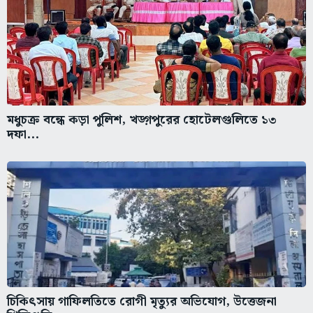
মধুচক্র বন্ধে কড়া পুলিশ, খড়্গপুরের হোটেলগুলিতে ১৩
দফা...
চিকিৎসায় গাফিলতিতে রোগী মৃত্যুর অভিযোগ, উত্তেজনা