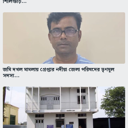
শিলিগুড়ি...
জমি দখল মামলায় গ্রেপ্তার নদীয়া জেলা পরিষদের তৃণমূল
সদস্য...