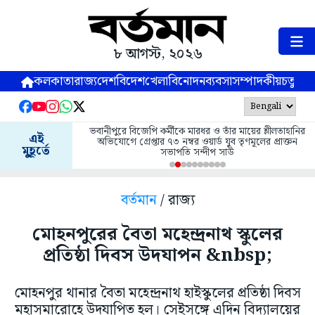
৮ আগস্ট, ২০২৬
কলকাতা
রাজ্য
দেশ
বিদেশ
খেলা
বিনোদন
ব্যবসা
সম্পাদকীয়
চতুষ্পর্ণ
ভবানীপুরে বিজেপি কর্মীকে মারধর ও তাঁর মায়ের শ্লীলতাহানির
এই
অভিযোগে গ্রেপ্তার ৭৩ নম্বর ওয়ার্ড যুব তৃণমূলের প্রাক্তন
মুহূর্তে
সভাপতি সন্দীপ সাউ
বর্তমান
/ রাজ্য
মোহনপুরের বৈতা মহেন্দ্রনাথ স্কুলের
প্রতিষ্ঠা দিবস উদযাপন &nbsp;
মোহনপুর থানার বৈতা মহেন্দ্রনাথ হাইস্কুলের প্রতিষ্ঠা দিবস
মহাসমারোহে উদযাপিত হল। সেইসঙ্গে এদিন বিদ্যালয়ের