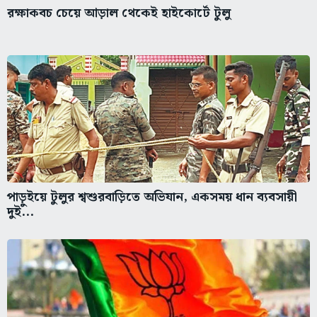
রক্ষাকবচ চেয়ে আড়াল থেকেই হাইকোর্টে টুলু
পাড়ুইয়ে টুলুর শ্বশুরবাড়িতে অভিযান, একসময় ধান ব্যবসায়ী
দুই...