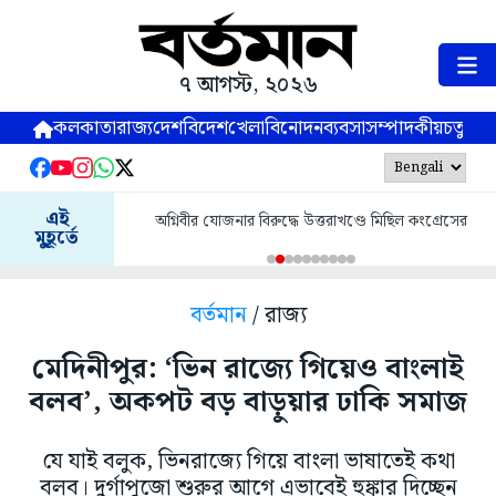
৭ আগস্ট, ২০২৬
কলকাতা
রাজ্য
দেশ
বিদেশ
খেলা
বিনোদন
ব্যবসা
সম্পাদকীয়
চতুষ্পর্ণ
এই
অগ্নিবীর যোজনার বিরুদ্ধে উত্তরাখণ্ডে মিছিল কংগ্রেসের
মুহূর্তে
বর্তমান
/ রাজ্য
মেদিনীপুর: ‘ভিন রাজ্যে গিয়েও বাংলাই
বলব’, অকপট বড় বাড়ুয়ার ঢাকি সমাজ
যে যাই বলুক, ভিনরাজ্যে গিয়ে বাংলা ভাষাতেই কথা
বলব। দুর্গাপুজো শুরুর আগে এভাবেই হুঙ্কার দিচ্ছেন