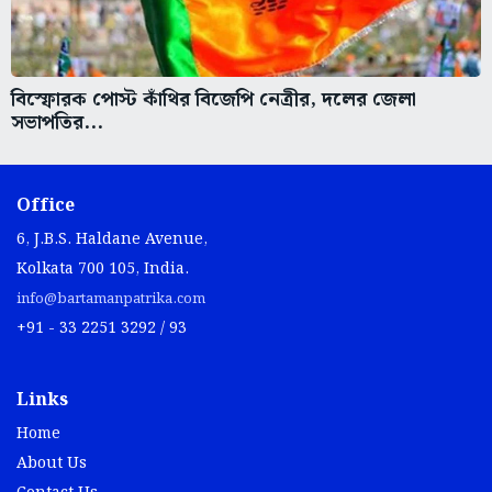
বিস্ফোরক পোস্ট কাঁথির বিজেপি নেত্রীর, দলের জেলা
সভাপতির...
Office
6, J.B.S. Haldane Avenue,
Kolkata 700 105, India.
info@bartamanpatrika.com
+91 - 33 2251 3292 / 93
Links
Home
About Us