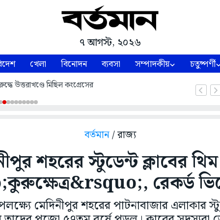
৭ আগস্ট, ২০২৬
িদেশ
খেলা
বিনোদন
ব্যবসা
সম্পাদকীয়
চতুষ্পর্ণী
ুদ্ধে উত্তরাখণ্ডে মিছিল কংগ্রেসের
বর্তমান
/ রাজ্য
ীপুর শহরের স্টুডেন্ট ক্লাবের থি
কুরুক্ষেত্র&rsquo;, রেকর্ড ভ
লক্ষ্যে মেদিনীপুর শহরের পাটনাবাজার এলাকার স্টুড
এবছর তাদের পুজো ৫৭তম বর্ষে পড়ল। ক্লাবের সদস্য