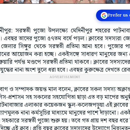
Prefer us
দিনীপুর: সরস্বতী পুজো উপলক্ষ্যে মেদিনীপুর শহরের পাটনাব
ত্র’। এবছর তাদের পুজো ৫৭তম বর্ষে পড়ল। ক্লাবের সদস্যরা জ
 জেলার সিঙ্গুর থেকে সরস্বতী প্রতিমা আনা হবে। পুজোর প
ুষ্ঠানের আয়োজন করা হচ্ছে। একইসঙ্গে সাধারণ মানুষের জন্য প
রুয়ারি পর্যন্ত মণ্ডপে সরস্বতী প্রতিমা থাকবে। ক্লাবের সদস্য
রের যুদ্ধের নানা অংশ তুলে ধরা হবে। এবছর কুরুক্ষেত্র দেখতে রেক
ADVERTISEMENT
 বাগ ও সম্পাদক জয়ন্ত মাল বলেন, ক্লাবের সকল সদস্য অক্লা
-প্রশাসন সহ সকলের সহযোগিতা ছাড়া এত বড় মাপের অনুষ্
াটনাবাজার এলাকার কয়েকজন স্কুল-কলেজপড়ুয়া এই ক্লাবের 
যাণমূলক নানা কর্মসূচির মাধ্যমে মানুষের পাশে দাঁড়ানো। একই 
ঠা সহকারে সরস্বতী পুজো শুরু হয়। তবে গত প্রায় দশ বছর ধ
্ছে এই ক্লাব। প্রতি বছর ক্লাবের সদস্যদের উদ্যোগে নিত্যনতু