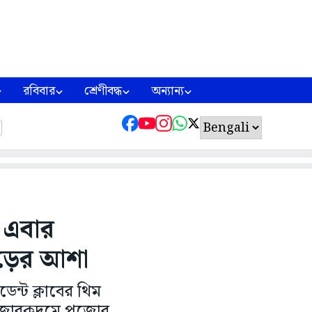
রবিবার
শ্রেণীবদ্ধ
অন্যান্য
ম এবার
িড়ের আশা
েন্ট ক্লাবের থিম
রা জোরকদমে পুজোর