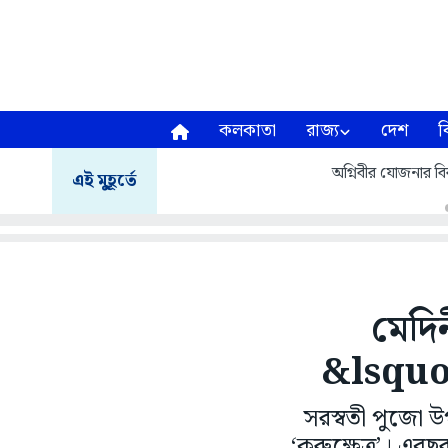
কলকাতা
রাজ্য
দেশ
ব
অগ্নিবীর যোজনার বির
এই মুহূর্তে
মেদিন
&lsquo;
সরস্বতী পুজো উপ
‘কুরুক্ষেত্র’। 