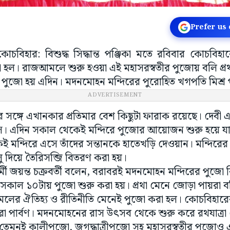
Prefer us
, কোচবিহার: বিশুদ্ধ সিদ্ধান্ত পঞ্জিকা মতে রবিবার কোচবি
া হল। রাজআমলে শুরু হওয়া এই মহাসরস্বতীর পুজোয় বলি প্র
 পুজো হয় এদিন। মদনমোহন মন্দিরের পুরোহিত খগপতি মিশ্
ADVERTISEMENT
িমার সঙ্গে এখানকার প্রতিমার বেশ কিছুটা ফারাক রয়েছে। দেবী এ
াঁস। এদিন সকাল থেকেই মন্দিরে পুজোর আয়োজন শুরু হয়ে 
ই মন্দিরে এসে তাঁদের সন্তানকে হাতেখড়ি দেওয়ান। মন্দিরে
ু দিয়ে তৈরিসব্জি বিতরণ করা হয়।
ী জয়ন্ত চক্রবর্তী বলেন, বরাবরই মদনমোহন মন্দিরের পুজো বিশু
 সকাল ১০টায় পুজো শুরু করা হয়। প্রথা মেনে জোড়া পায়রা 
লের ঐতিহ্য ও রীতিনীতি মেনেই পুজো করা হল। কোচবিহারে
ো পার্বণ। মদনমোহনের রাস উৎসব থেকে শুরু করে রথযাত্রা 
য় তেমনই কালীপুজো, জগদ্ধাত্রীপুজো সহ মহাসরস্বতীর পুজোও এখা