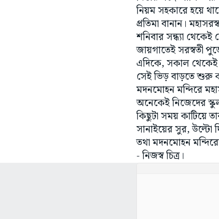
নিয়ম সহকারে হয়ে থাকে।
প্রতিমা বানান। মহাস
শনিবার সন্ধ্যা থেকেই
জায়গাতেই সরস্বতী পুজ
এদিকে, সকাল থেকেই মদ
সেই ভিড় বাড়তে শুরু
মদনমোহন মন্দিরে মহাসর
অনেকেই নিজেদের স্ক
কিছুটা সময় কাটিয়ে ত
সানাইয়ের সুর, উল্টো
তথা মদনমোহন মন্দির
- নিজস্ব চিত্র।