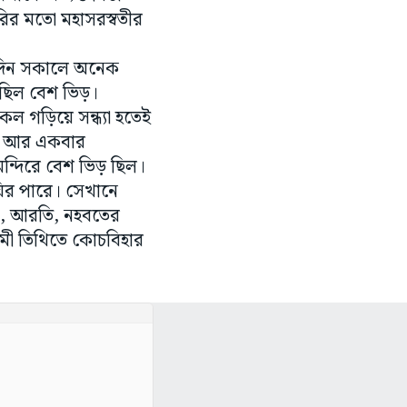
তৈরির মতো মহাসরস্বতীর
 এদিন সকালে অনেক
 ছিল বেশ ভিড়।
ল গড়িয়ে সন্ধ্যা হতেই
েন আর একবার
মন্দিরে বেশ ভিড় ছিল।
ির পারে। সেখানে
লো, আরতি, নহবতের
চমী তিথিতে কোচবিহার