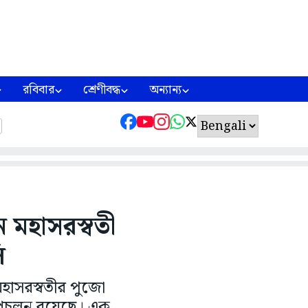
রবিবার
শ্রেণীবদ্ধ
অন্যান্য
 মহাসরস্বতী
ি
 মহাসরস্বতীর পুজো
প্রচলন রয়েছে। এক