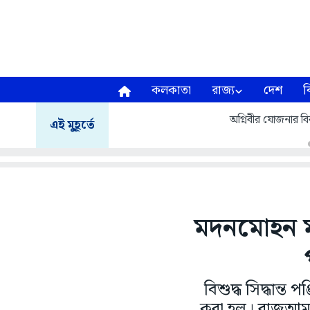
কলকাতা
রাজ্য
দেশ
ব
অগ্নিবীর যোজনার বির
এই মুহূর্তে
মদনমোহন মন
বিশুদ্ধ সিদ্ধান্
করা হল। রাজআমলে