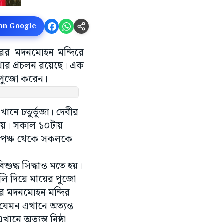
 on Google
হারের মদনমোহন মন্দিরে
থার প্রচলন রয়েছে। এক
র পুজো করেন।
খানে চতুর্ভূজা। দেবীর
যায়। সকাল ১০টায়
র পক্ষ থেকে সকলকে
দ্ধ সিদ্ধান্ত মতে হয়।
বলি দিয়ে মায়ের পুজো
র মদনমোহন মন্দির
যেমন এখানে অত্যন্ত
নে অত্যন্ত নিষ্ঠা