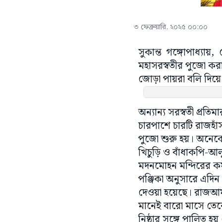
৩ ফেব্রুয়ারি, ২০২৫ ০০:০০
সুকান্ত গঙ্গোপাধ্যায়
মহাসরস্বতীর পুজো কর
জোড়া পায়রা বলি দিয়ে
অন্যান্য সরস্বতী প্রত
চারপাশে চারটি রাজহ
পুজো শুরু হয়। অনেকে
খিচুড়ি ও বাঁধাকপি-আল
মদনমোহন মন্দিরের কর্ম
পঞ্জিকা অনুসারে এদিন
দেওয়া হয়েছে। রাজআম
মানেই বারো মাসে তের
নিষ্ঠার সঙ্গে পালিত হ