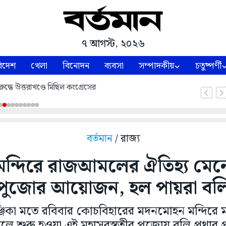
৭ আগস্ট, ২০২৬
িদেশ
খেলা
বিনোদন
ব্যবসা
সম্পাদকীয়
চতুষ্পর্ণী
ুদ্ধে উত্তরাখণ্ডে মিছিল কংগ্রেসের
বর্তমান
/ রাজ্য
্দিরে রাজআমলের ঐতিহ্য মেনে
পুজোর আয়োজন, হল পায়রা বল
ত পঞ্জিকা মতে রবিবার কোচবিহারের মদনমোহন মন্দিরে
 শুরু হওয়া এই মহাসরস্বতীর পুজোয় বলি প্রথার 