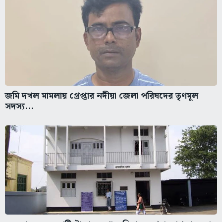
জমি দখল মামলায় গ্রেপ্তার নদীয়া জেলা পরিষদের তৃণমূল
সদস্য...