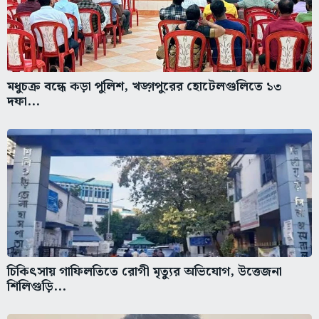
মধুচক্র বন্ধে কড়া পুলিশ, খড়্গপুরের হোটেলগুলিতে ১৩
দফা...
চিকিৎসায় গাফিলতিতে রোগী মৃত্যুর অভিযোগ, উত্তেজনা
শিলিগুড়ি...