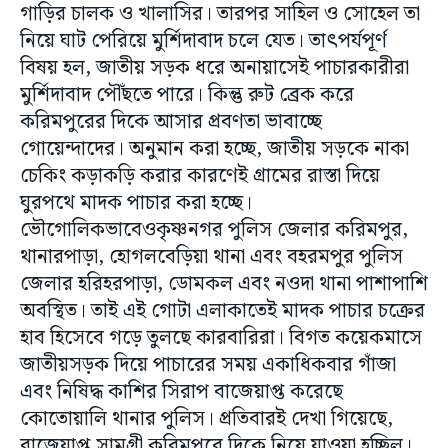
গাড়ির চালক ও খালাসির। তারপর সাহিল ও সোহেল তা
নিয়ে ঘাট পেরিয়ে মুর্শিদাবাদ চলে যেত। তাৎপর্যপূর্ণ
বিষয় হল, জাতীয় সড়ক ধরে অনায়াসেই পাচারকারীরা
মুর্শিদাবাদ পৌঁছতে পারে। কিন্তু রুট ব্রেক করে
করিমপুরের দিকে আসার প্রবণতা ভাবাচ্ছে
গোয়েন্দাদের। অনুমান করা হচ্ছে, জাতীয় সড়কে নাকা
চেকিং কড়াকড়ি করার কারণেই গ্রামের রাস্তা দিয়ে
ঘুরপথে মাদক পাচার করা হচ্ছে।
ভৌগোলিকভাবেওকৃষ্ণনগর পুলিস জেলার করিমপুর,
থানারপাড়া, হোগলবেড়িয়া থানা এবং বহরমপুর পুলিস
জেলার হরিহরপাড়া, ডোমকল এবং নওদা থানা পাশাপাশি
অবস্থিত। তাই এই গোটা এলাকাতেই মাদক পাচার চক্রের
হাব হিসেবে গড়ে তুলছে কারবারিরা। বিগত কয়েকমাসে
জাতীয়সড়ক‌ দিয়ে পাচারের সময় একাধিকবার গাঁজা
এবং নিষিদ্ধ কাশির সিরাপ বাজেয়াপ্ত করেছে
কোতোয়ালি থানার পুলিস। প্রতিবারই দেখা গিয়েছে,
বাজেয়াপ্ত সামগ্রী করিমপুরে দিকে নিয়ে যাওয়া হচ্ছিল।