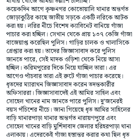
মাথার খোঁজে আমরা তল্লাশি চালাচ্ছি।’
কয়েকদিন আগে কৃষ্ণনগর কোতোয়ালি থানার অন্তর্গত
জোড়াকুঠির কাছে জাতীয় সড়কে একটি লরিকে আটক
করা হয়। লরির নীচে বিশেষ ক্যাবিনেট বানিয়ে গাঁজা
পাচার করা হচ্ছিল।‌ সেখান থেকে প্রায় ১৩৭ কেজি গাঁজা
বাজেয়াপ্ত করেছিল পুলিস। গাড়ির চালক ও খালাসিকে
গ্রেপ্তার করা হয়। তাদের জিজ্ঞাসাবাদ করে পুলিস
জানতে পারে, সেই মাদক ওড়িশা থেকে নিয়ে আসা
হচ্ছিল। করিমপুরের দিকে নিয়ে যাচ্ছিল তারা। এর
আগেও পাঁচবার তারা এই রুটে গাঁজা পাচার করেছে।
ধৃতদের ম্যারাথন জিজ্ঞাসাবাদ করেন তদন্তকারীর
অফিসাররা। জিজ্ঞাসাবাদেই এই আমির সাহিল এবং
সোহেল খানের নাম জানতে পারে পুলিস। দু’জনেরই
বয়স পঁচিশের নীচে। জানা গিয়েছে ধৃত আমির সাহিলের
বাড়ি থানারপাড়া থানার অন্তর্গত নারায়ণপুরে এবং
সোহেল খানের বাড়ি মুর্শিদাবাদ জেলার হরিহরপাড়া থানা
এলাকায়। এদেরকেই গাঁজা হস্তান্তর করার কথা ছিল ধৃত