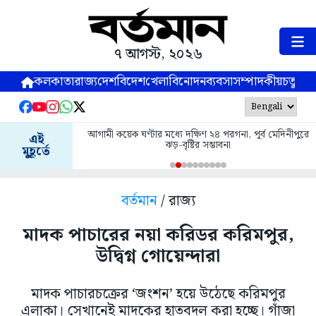
৭ আগস্ট, ২০২৬
কলকাতা
রাজ্য
দেশ
বিদেশ
খেলা
বিনোদন
ব্যবসা
সম্পাদকীয়
চতুষ্পর্ণ
আগামী কয়েক ঘণ্টার মধ্যে দক্ষিণ ২৪ পরগনা, পূর্ব মেদিনীপুরে
এই
ঝড়-বৃষ্টির সম্ভাবনা
মুহূর্তে
বর্তমান
/ রাজ্য
মাদক পাচারের নয়া করিডর করিমপুর,
উদ্বিগ্ন গোয়েন্দারা
মাদক পাচারচক্রের ‘জংশন’ হয়ে উঠেছে করিমপুর
এলাকা। সেখানেই মাদকের হাতবদল করা হচ্ছে। গাঁজা