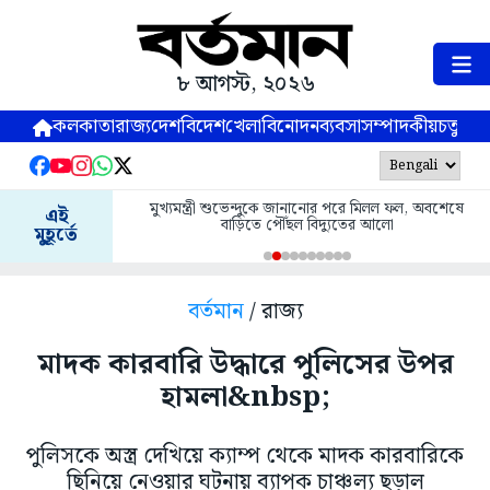
৮ আগস্ট, ২০২৬
কলকাতা
রাজ্য
দেশ
বিদেশ
খেলা
বিনোদন
ব্যবসা
সম্পাদকীয়
চতুষ্পর্ণ
মুখ্যমন্ত্রী শুভেন্দুকে জানানোর পরে মিলল ফল, অবশেষে
এই
বাড়িতে পৌঁছল বিদ্যুতের আলো
মুহূর্তে
বর্তমান
/ রাজ্য
মাদক কারবারি উদ্ধারে পুলিসের উপর
হামলা&nbsp;
পুলিসকে অস্ত্র দেখিয়ে ক্যাম্প থেকে মাদক কারবারিকে
ছিনিয়ে নেওয়ার ঘটনায় ব্যাপক চাঞ্চল্য ছড়াল