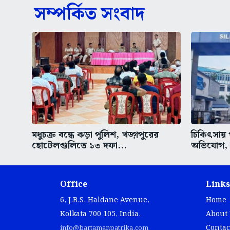
সম্পর্কিত সংবাদ
মধুচক্র বন্ধে কড়া পুলিশ, খড়্গপুরের
চিকিৎসায় 
হোটেলগুলিতে ১৩ দফা...
অভিযোগ, উ
Office
Links
6, J.B.S. Haldane Avenue,
Home
Kolkata 700 105, India.
About
Contac
info@bartamanpatrika.com