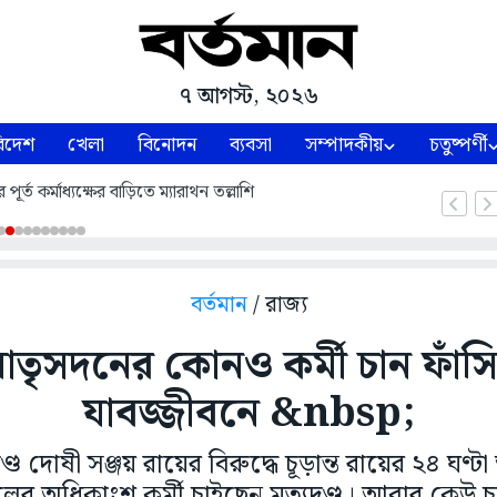
৭ আগস্ট, ২০২৬
িদেশ
খেলা
বিনোদন
ব্যবসা
সম্পাদকীয়
চতুষ্পর্ণী
পূর্ত কর্মাধ্যক্ষের বাড়িতে ম্যারাথন তল্লাশি
বর্তমান
/ রাজ্য
 মাতৃসদনের কোনও কর্মী চান ফাঁ
যাবজ্জীবনে &nbsp;
দোষী সঞ্জয় রায়ের বিরুদ্ধে চূড়ান্ত রায়ের ২৪ ঘণ্ট
ের অধিকাংশ কর্মী চাইছেন মৃত্যুদণ্ড। আবার কেউ 