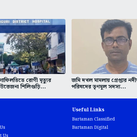
গাফিলতিতে রোগী মৃত্যুর
জমি দখল মামলায় গ্রেপ্তার নদ
ত্তেজনা শিলিগুড়ি...
পরিষদের তৃণমূল সদস্য...
Useful Links
Bartaman Classified
 Us
Bartaman Digital
t Us