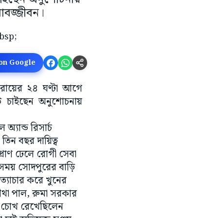
যাবজ্জীবন।
 on Google
্ত রায়ের ২৪ ঘণ্টা আগে
েউ চাইছেন অনুশোচনায়
্যান্ড রিসার্চ
িন বছর দায়িত্ব
রাণ ঢেলে রোগী সেবা
ে সময় সোদপুরের বাড়ি
ত্যাচার করে খুনের
শীথা পাল, রুমা সরকার
াঁকে চোখ রেখেছিলেন