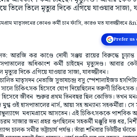
য়ে তিলে তিলে মৃত্যুর দিকে এগিয়ে যাওয়ার সাজা, 
Prefer us
রাসত: আরজি কর কাণ্ডে দোষী সঞ্জয় রায়ের বিরুদ্ধে চূড়ান
হাসপাতালের অধিকাংশ কর্মী চাইছেন মৃত্যুদণ্ড। আবার ক
ে মৃত্যুর দিকে এগিয়ে যাওয়ার সাজা, যাবজ্জীবন।
চালিত মাতৃসদন নেতাজি সুভাষচন্দ্র বসু স্পেশালাইজড হসপিটাল অ
 সালে চিকিৎসক হিসেবে যোগ দিয়েছিলেন তরুণী চিকিৎসক। ত
হিসেবে জীবন শুরুর প্রথম তিনবছর ছিল কোভিড। তখন মনপ্
ুগ্ধ ওই হাসপাতালের নার্স, আয়া সহ অন্যান্য সহকর্মীরা। স
ম্বুল্যান্সে মধ্যমগ্রামে আসতেন। এই চিকিৎসককে পাশবিক অ
রম সাজার জন্য প্রহর গুণছিলেন সহকর্মী মঞ্জুরি দত্ত ধর, নি
ল্যান্স চালক সমীর ভট্টাচার্য পর্যন্ত। তাঁরা শনিবার ডিউটির ফ