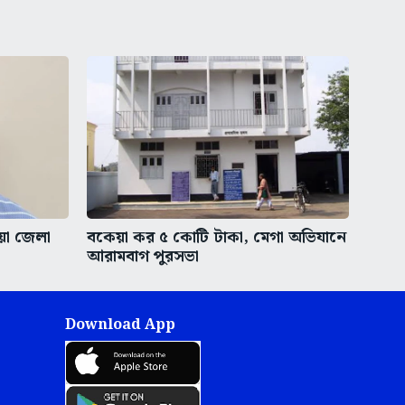
ীয়া জেলা
বকেয়া কর ৫ কোটি টাকা, মেগা অভিযানে
আরামবাগ পুরসভা
Download App