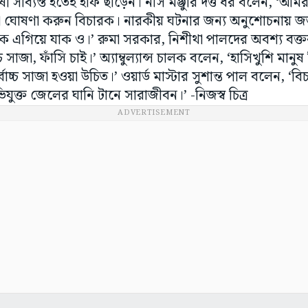
ী সাব্যস্ত হতেই হাঁফ ছাড়েন। নার্স মঞ্জুরি দত্ত ধর বলেন, ‘আমরা
 ঘোষণা করুন বিচারক। নারকীয় ঘটনার জন্য অনুশোচনায় জর্
কে এগিয়ে যাক ও।’ রুমা সরকার, নিশীথা পালদের অবশ্য বক্তব
 সাজা, ফাঁসি চাই।’ অ্যাম্বুল্যান্স চালক বলেন, ‘হাসিখুশি মানুষ
চ্চ সাজা হওয়া উচিত।’ ওয়ার্ড মাস্টার সুশান্ত পাল বলেন, ‘
ুক্ত জেলের ঘানি টানে সারাজীবন।’ -নিজস্ব চিত্র
ADVERTISEMENT