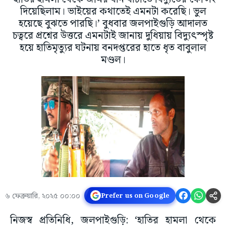
দিয়েছিলাম। ভাইয়ের কথাতেই এমনটা করেছি। ভুল
হয়েছে বুঝতে পারছি।’ বুধবার জলপাইগুড়ি আদালত
চত্বরে প্রশ্নের উত্তরে এমনটাই জানায় দুধিয়ায় বিদ্যুৎস্পৃষ্ট
হয়ে হাতিমৃত্যুর ঘটনায় বনদপ্তরের হাতে ধৃত বাবুলাল
মণ্ডল।
৬ ফেব্রুয়ারি, ২০২৫ ০০:০০
Prefer us on Google
নিজস্ব প্রতিনিধি, জলপাইগুড়ি: ‘হাতির হামলা থেকে