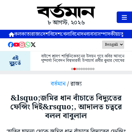
৮ আগস্ট, ২০২৬
কলকাতা
রাজ্য
দেশ
বিদেশ
খেলা
বিনোদন
ব্যবসা
সম্পাদকীয়
চতুষ্পর্ণ
বাইশে শ্রাবণ শান্তিনিকেতনের উদয়ন গৃহে কবির আসনে
এই
পুষ্পার্ঘ্য নিবেদন বিশ্বভারতী উপাচার্য প্রবীর কুমার ঘোষের
মুহূর্তে
বর্তমান
/ রাজ্য
&lsquo;জমির ধান বাঁচাতে বিদ্যুতের
ফেন্সিং দিই&rsquo;, আদালত চত্বরে
বলল বাবুলাল
‘হাতির হামলা থেকে জমির ধান বাঁচাতে বিদ্যুতের ফেন্সিং