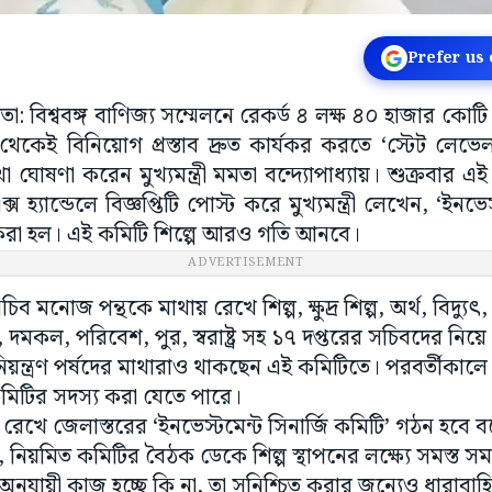
Prefer us
তা: বিশ্ববঙ্গ বাণিজ্য সম্মেলনে রেকর্ড ৪ লক্ষ ৪০ হাজার কোটি 
কেই বিনিয়োগ প্রস্তাব দ্রুত কার্যকর করতে ‘স্টেট লেভেল 
োষণা করেন মুখ্যমন্ত্রী মমতা বন্দ্যোপাধ্যায়। শুক্রবার এই
 হ্যান্ডেলে বিজ্ঞপ্তিটি পোস্ট করে মুখ্যমন্ত্রী লেখেন, ‘ইনভে
ি করা হল। এই কমিটি শিল্পে আরও গতি আনবে।
ADVERTISEMENT
সচিব মনোজ পন্থকে মাথায় রেখে শিল্প, ক্ষুদ্র শিল্প, অর্থ, বিদ্যু
্তি, দমকল, পরিবেশ, পুর, স্বরাষ্ট্র সহ ১৭ দপ্তরের সচিবদের ন
িয়ন্ত্রণ পর্ষদের মাথারাও থাকছেন এই কমিটিতে। পরবর্তীকালে
মিটির সদস্য করা যেতে পারে।
েখে জেলাস্তরের ‘ইনভেস্টমেন্ট সিনার্জি কমিটি’ গঠন হবে 
, নিয়মিত কমিটির বৈঠক ডেকে শিল্প স্থাপনের লক্ষ্যে সমস্ত সমস্
 অনুযায়ী কাজ হচ্ছে কি না, তা সুনিশ্চিত করার জন্যেও ধারাব