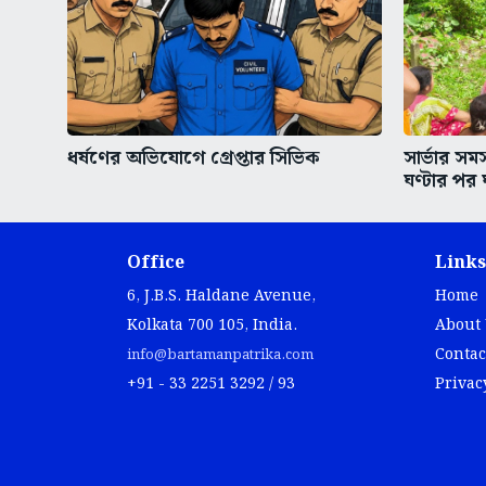
ধর্ষণের অভিযোগে গ্রেপ্তার সিভিক
সার্ভার স
ঘণ্টার পর 
Office
Links
6, J.B.S. Haldane Avenue,
Home
Kolkata 700 105, India.
About
Contac
info@bartamanpatrika.com
+91 - 33 2251 3292 / 93
Privac