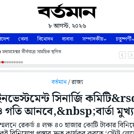
৮ আগস্ট, ২০২৬
িদেশ
খেলা
বিনোদন
ব্যবসা
সম্পাদকীয়
চতুষ্পর্ণী
ধ্যমহেশ্বর তীর্থযাত্রা সাময়িক স্থগিত
বর্তমান
/ রাজ্য
ভেস্টমেন্ট সিনার্জি কমিটি&rsq
গতি আনবে,&nbsp;বার্তা মুখ্যমন্
সম্মেলনে রেকর্ড ৪ লক্ষ ৪০ হাজার কোটি টাকার বিনিয়
ই বিনিয়োগ প্রস্তাব দ্রুত কার্যকর করতে ‘স্টেট লে