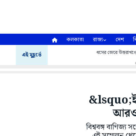
কলকাতা
রাজ্য
দেশ
ব
ধসের জেরে উত্তরাখণ্ডে ম
এই মুহূর্তে
&lsquo;ইন
আরও 
বিশ্ববঙ্গ বাণিজ্য 
এই সম্মেলন থেকে