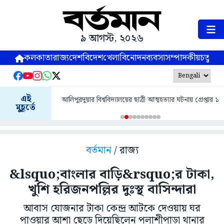
৯ আগস্ট, ২০২৬
কলকাতা
রাজ্য
দেশ
বিদেশ
খেলা
বিনোদন
ব্যবসা
সম্পাদকীয়
চতুষ্পর্ণ
এই
আলিপুরদুয়ার বিশ্ববিদ্যালয়ের ছাত্রী আত্মহত্যার ঘটনায় গ্রেপ্তার ১
মুহূর্তে
বর্তমান
/ রাজ্য
&lsquo;বাংলার বাড়ি&rsquo;র টাকা,
খুশি হরিজনপল্লির দুঃস্থ বাসিন্দারা
আবাস যোজনার টাকা কেন্দ্র আটকে দেওয়ায় ঘর
পাওয়ার আশা ছেড়ে দিয়েছিলেন পলাশীপাড়া থানার