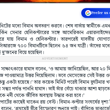
Prefer us
টের মধ্যে বিমান অবতরণ করবে। শেষ বার্তায় স্বামীকে এমনটা
িন সেনার হেলিকপ্টারের সঙ্গে আমেরিকান এয়ারলাইন্সের
ে যায় বিমান ও হেলিকপ্টার। তারপরেই যাবতীয় যোগাযোগ
্ডিয়ার সিআরজে ৭০০ বিমানটিতে ছিলেন ৬৪ জন যাত্রী। তাঁদের মধ
গেই দু’জনের বিয়ে হয়েছিল।
ADVERTISEMENT
 সাক্ষাৎকারে হামাদ বলেন, ‘ও আমায় জানিয়েছিল, আর ২০ মি
াওয়ামাত্র উত্তর দিয়েছিলাম। তবে মেসেজের সেই উত্তর ও
ছু একটা হয়েছে।’ তার কয়েক মিনিট পরেই বিমান দুর্ঘটনার খবর 
র সন্ধ্যা পর্যন্ত পাননি হামাদ। তাই তাঁর বেঁচে থাকার আশা ছাড়
ে নদী থেকে জীবিত অবস্থায় উদ্ধার করা হবে।’
োর্টের কাছেই থাকেন রয় বেস্ট। বিমান-কপ্টার সংঘর্ষের দৃশ্য
 বলেন, ‘প্রথমেই তীব্র বিস্ফোরণ শুনতে পাই। বাঁদিকে তাকাতে