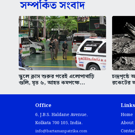
সম্পর্কিত সংবাদ
স্কুলে ক্লাস শুরুর পরেই এলোপাথাড়ি
চন্দ্রপৃষ্
গুলি, মৃত ৬, আহত কমপক্ষে...
রকেটের অ
Office
Links
6, J.B.S. Haldane Avenue,
Home
Kolkata 700 105, India.
About
Contac
info@bartamanpatrika.com