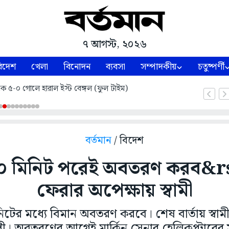
৭ আগস্ট, ২০২৬
িদেশ
খেলা
বিনোদন
ব্যবসা
সম্পাদকীয়
চতুষ্পর্ণী
ে ৫-০ গোলে হারাল ইস্ট বেঙ্গল (ফুল টাইম)
বর্তমান
/ বিদেশ
 মিনিট পরেই অবতরণ করব&rsquo
ফেরার অপেক্ষায় স্বামী
টের মধ্যে বিমান অবতরণ করবে। শেষ বার্তায় স্বা
ত্রী। অবতরণের আগেই মার্কিন সেনার হেলিকপ্টারের