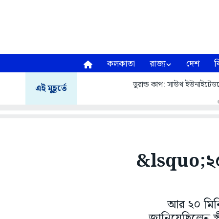
কলকাতা
রাজ্য
দেশ
ব
ডুরান্ড কাপ: সাউথ ইউনাইটেডক
এই মুহূর্তে
&lsquo;২০
আর ২০ মিনি
জানিয়েছিলেন স্