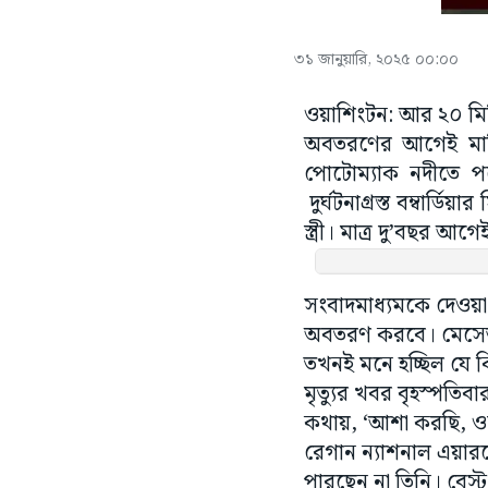
৩১ জানুয়ারি, ২০২৫ ০০:০০
ওয়াশিংটন: আর ২০ মিনি
অবতরণের আগেই মার্ক
পোটোম্যাক নদীতে পর
দুর্ঘটনাগ্রস্ত বম্বার
স্ত্রী। মাত্র দু’বছর আ
সংবাদমাধ্যমকে দেওয়া
অবতরণ করবে। মেসেজ প
তখনই মনে হচ্ছিল যে কি
মৃত্যুর খবর বৃহস্পতিবা
কথায়, ‘আশা করছি, ওক
রেগান ন্যাশনাল এয়ারপ
পারছেন না তিনি। বেস্ট