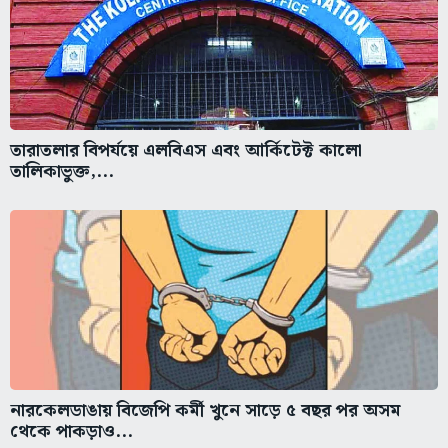
তারাতলার বিপর্যয়ে এলবিএস এবং আর্কিটেক্ট কালো
তালিকাভুক্ত,...
নারকেলডাঙায় বিজেপি কর্মী খুনে সাড়ে ৫ বছর পর অসম
থেকে পাকড়াও...