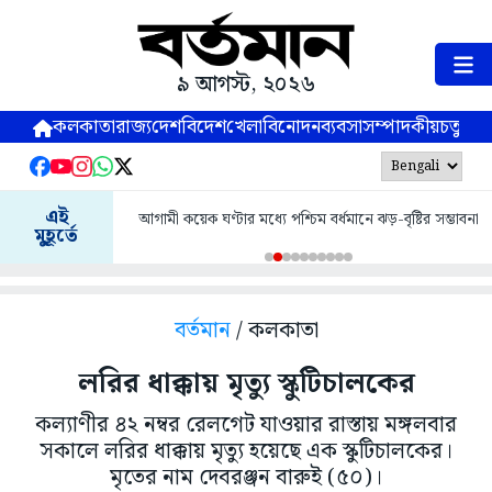
৯ আগস্ট, ২০২৬
কলকাতা
রাজ্য
দেশ
বিদেশ
খেলা
বিনোদন
ব্যবসা
সম্পাদকীয়
চতুষ্পর্ণ
এই
আগামী কয়েক ঘণ্টার মধ্যে পশ্চিম বর্ধমানে ঝড়-বৃষ্টির সম্ভাবনা
মুহূর্তে
বর্তমান
/ কলকাতা
লরির ধাক্কায় মৃত্যু স্কুটিচালকের
কল্যাণীর ৪২ নম্বর রেলগেট যাওয়ার রাস্তায় মঙ্গলবার
সকালে লরির ধাক্কায় মৃত্যু হয়েছে এক স্কুটিচালকের।
মৃতের নাম দেবরঞ্জন বারুই (৫০)।