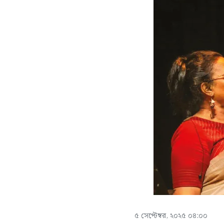
৫ সেপ্টেম্বর, ২০২৫ ০৪:০০