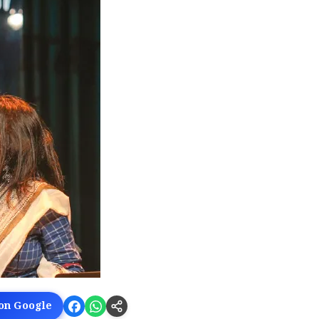
 on Google