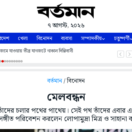
৭ আগস্ট, ২০২৬
িদেশ
খেলা
বিনোদন
ব্যবসা
সম্পাদকীয়
চতুষ্পর্ণী
 জল জমে যাওয়ায় তীব্র যানজটে নাকাল দিল্লিবাসী
বর্তমান
/ বিনোদন
মেলবন্ধন
ান তাঁদের চলার পথের পাথেয়। সেই পথ তাঁদের এবার 
সঙ্গীত পরিবেশন করলেন লোপামুদ্রা মিত্র ও সাহানা