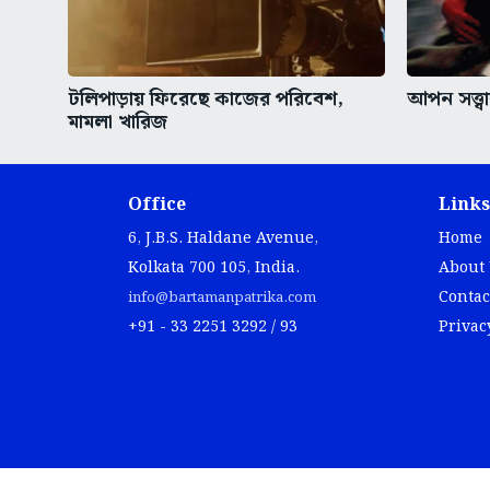
টলিপাড়ায় ফিরেছে কাজের পরিবেশ,
আপন সত্ত্
মামলা খারিজ
Office
Links
6, J.B.S. Haldane Avenue,
Home
Kolkata 700 105, India.
About
Contac
info@bartamanpatrika.com
+91 - 33 2251 3292 / 93
Privac