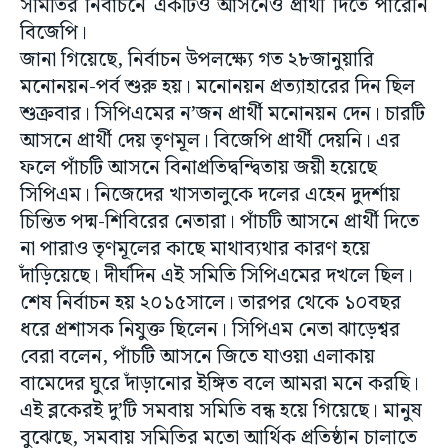
সমিতির নির্বাচনে একটিও আসনেও প্রার্থী দিতে পারেনি
বিজেপি।
জানা গিয়েছে, নির্বাচন উপলক্ষ্যে গত ২৮জানুয়ারি
মনোনয়ন-পর্ব শুরু হয়। মনোনয়ন প্রত্যাহারের দিন ছিল
শুক্রবার। সিপিএমের ন’জন প্রার্থী মনোনয়ন দেন। চারটি
আসনে প্রার্থী দেয় তৃণমূল। বিজেপি প্রার্থী দেয়নি। এর
ফলে পাঁচটি আসনে বিনাপ্রতিদ্বন্দ্বিতায় জয়ী হয়েছে
সিপিএম। নিজেদের খাসতালুকে দলের এহেন দুদর্শায়
চিন্তিত পদ্ম-শিবিরের নেতারা। পাঁচটি আসনে প্রার্থী দিতে
না পারাও তৃণমূলের কাছে মাথাব্যথার কারণ হয়ে
দাঁড়িয়েছে। দীর্ঘদিন এই সমিতি সিপিএমের দখলে ছিল।
শেষ নির্বাচন হয় ২০১৫সালে। তারপর থেকে ১০বছর
ধরে প্রশাসক নিযুক্ত ছিলেন। সিপিএম নেতা ঝাড়েশ্বর
বেরা বলেন, পাঁচটি আসনে জিতে যাওয়া এলাকায়
বামেদের ঘুরে দাঁড়ানোর ইঙ্গিত বলে আমরা মনে করছি।
এই ব্লকেরই দু’টি সমবায় সমিতি বন্ধ হয়ে গিয়েছে। মানুষ
বুঝেছে, সমবায় সমিতির মতো আর্থিক প্রতিষ্ঠান চালাতে