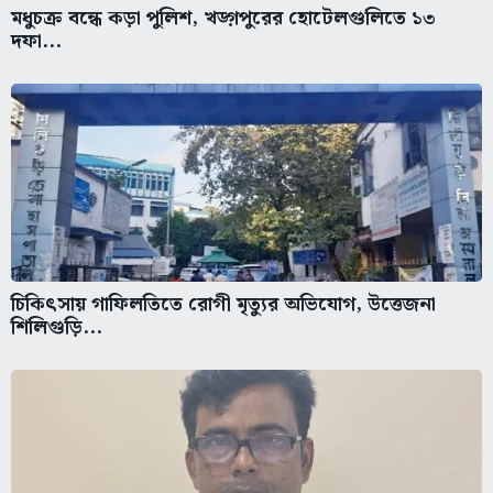
মধুচক্র বন্ধে কড়া পুলিশ, খড়্গপুরের হোটেলগুলিতে ১৩
দফা...
চিকিৎসায় গাফিলতিতে রোগী মৃত্যুর অভিযোগ, উত্তেজনা
শিলিগুড়ি...