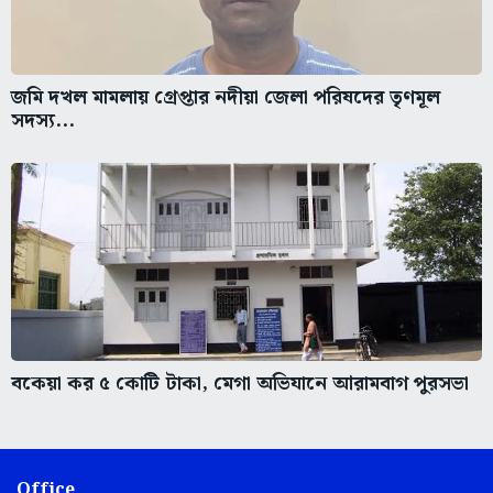
জমি দখল মামলায় গ্রেপ্তার নদীয়া জেলা পরিষদের তৃণমূল
সদস্য...
বকেয়া কর ৫ কোটি টাকা, মেগা অভিযানে আরামবাগ পুরসভা
Office