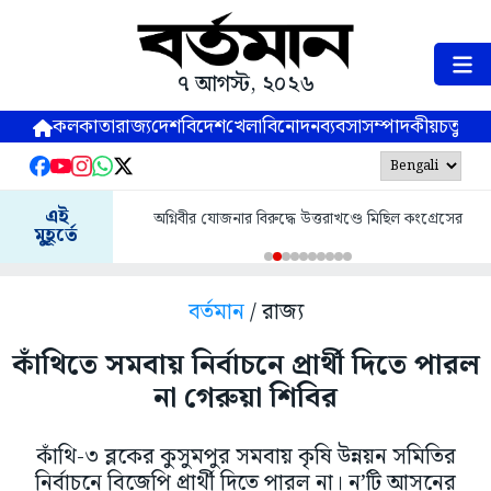
৭ আগস্ট, ২০২৬
কলকাতা
রাজ্য
দেশ
বিদেশ
খেলা
বিনোদন
ব্যবসা
সম্পাদকীয়
চতুষ্পর্ণ
এই
অগ্নিবীর যোজনার বিরুদ্ধে উত্তরাখণ্ডে মিছিল কংগ্রেসের
মুহূর্তে
বর্তমান
/ রাজ্য
কাঁথিতে সমবায় নির্বাচনে প্রার্থী দিতে পারল
না গেরুয়া শিবির
কাঁথি-৩ ব্লকের কুসুমপুর সমবায় কৃষি উন্নয়ন সমিতির
নির্বাচনে বিজেপি প্রার্থী দিতে পারল না। ন’টি আসনের