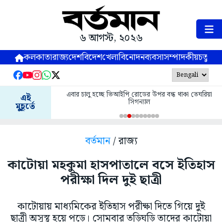
৬ আগস্ট, ২০২৬
কলকাতা
রাজ্য
দেশ
বিদেশ
খেলা
বিনোদন
ব্যবসা
সম্পাদকীয়
চতুষ্পর্ণ
এবার চালু হচ্ছে ভিআইপি রোডের উপর বন্ধ থাকা তেঘরিয়া
এই
সিগন্যাল
মুহূর্তে
বর্তমান
/ রাজ্য
কাটোয়া মহকুমা হাসপাতালে বসে ইতিহাস
পরীক্ষা দিল দুই ছাত্রী
কাটোয়ায় মাধ্যমিকের ইতিহাস পরীক্ষা দিতে গিয়ে দুই
ছাত্রী অসুস্থ হয়ে পড়ে। সোমবার তড়িঘড়ি তাদের কাটোয়া