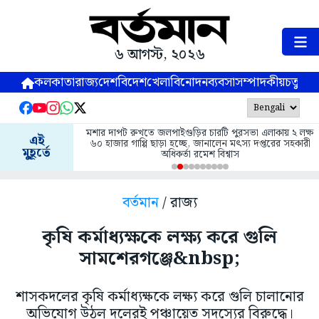
৬ আগস্ট, ২০২৬
কলকাতা
রাজ্য
দেশ
বিদেশ
খেলা
বিনোদন
ব্যবসা
সম্পাদকীয়
চতুষ্পর্ণ
মশার দাপট রুখতে জলপাইগুড়ির চারটি পুরসভা এলাকায় ২ লক্ষ
এই
৬০ হাজার গাপ্পি ছাড়া হচ্ছে, জানালেন মৎস্য দপ্তরের সহকারী
মুহূর্তে
অধিকর্তা রমেশ বিশ্বাস
বর্তমান
/ রাজ্য
কৃষি কর্মাধ্যক্ষকে লক্ষ্য করে গুলি
সামশেরগঞ্জে&nbsp;
শাসকদলের কৃষি কর্মাধ্যক্ষকে লক্ষ্য করে গুলি চালানোর
অভিযোগ উঠল দলেরই পঞ্চায়েত সদস্যের বিরুদ্ধে।