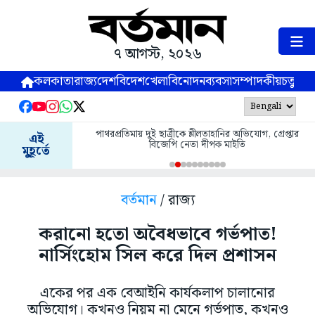
৭ আগস্ট, ২০২৬
কলকাতা
রাজ্য
দেশ
বিদেশ
খেলা
বিনোদন
ব্যবসা
সম্পাদকীয়
চতুষ্পর্ণ
পাথরপ্রতিমায় দুই ছাত্রীকে শ্লীলতাহানির অভিযোগ, গ্রেপ্তার
এই
বিজেপি নেতা দীপক মাইতি
মুহূর্তে
বর্তমান
/ রাজ্য
করানো হতো অবৈধভাবে গর্ভপাত!
নার্সিংহোম সিল করে দিল প্রশাসন
একের পর এক বেআইনি কার্যকলাপ চালানোর
অভিযোগ। কখনও নিয়ম না মেনে গর্ভপাত, কখনও