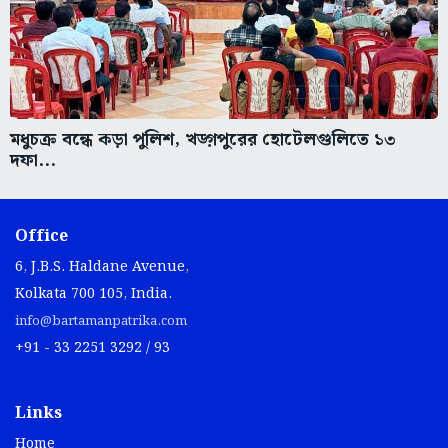
মধুচক্র বন্ধে কড়া পুলিশ, খড়্গপুরের হোটেলগুলিতে ১৩
দফা...
Office
6, J.B.S. Haldane Avenue,
Kolkata 700 105, India.
info@bartamanpatrika.com
+91 - 33 2251 3292 / 93
Links
Home