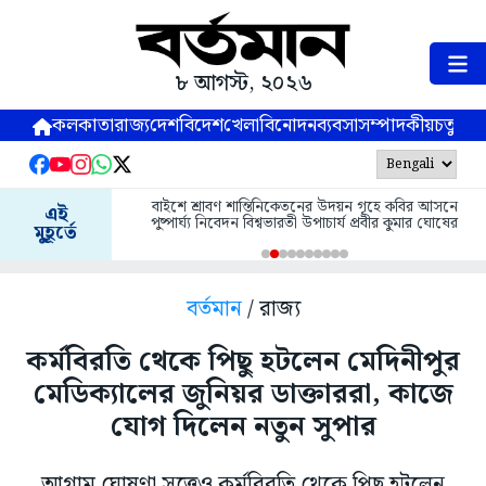
৮ আগস্ট, ২০২৬
কলকাতা
রাজ্য
দেশ
বিদেশ
খেলা
বিনোদন
ব্যবসা
সম্পাদকীয়
চতুষ্পর্ণ
বাইশে শ্রাবণ শান্তিনিকেতনের উদয়ন গৃহে কবির আসনে
এই
পুষ্পার্ঘ্য নিবেদন বিশ্বভারতী উপাচার্য প্রবীর কুমার ঘোষের
মুহূর্তে
বর্তমান
/ রাজ্য
কর্মবিরতি থেকে পিছু হটলেন মেদিনীপুর
মেডিক্যালের জুনিয়র ডাক্তাররা, কাজে
যোগ দিলেন নতুন সুপার
আগাম ঘোষণা সত্ত্বেও কর্মবিরতি থেকে পিছু হটলেন