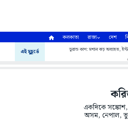
কলকাতা
রাজ্য
দেশ
ব
ডুরান্ড কাপ: মশাল ঝড় অব্যাহত, ই
এই মুহূর্তে
করিড
একদিকে সঙ্কোশ, 
অসম, নেপাল, ভুট