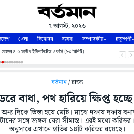
৭ আগস্ট, ২০২৬
িদেশ
খেলা
বিনোদন
ব্যবসা
সম্পাদকীয়
চতুষ্পর্ণী
স্ট বেঙ্গল ৪-০ সাউথ ইউনাইটেড এফসি (৮০ মিনিট)
বর্তমান
/ রাজ্য
রে বাধা, পথ হারিয়ে ক্ষিপ্ত হচ্ছে
অন্য দিকে তিস্তা হয়ে মেচি। মাঝে দফায় দফায় ব
ানের সঙ্গে জঙ্গল ঘেরা সীমান্ত। এরই মধ্যে করিডর।
অনুসারে এখানে হাতির ১৪টি করিডর রয়েছে।