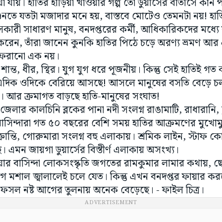
া যায়। হাতির হাঁড়িয়া খাওয়ার গল্প তো ডুয়ার্সের বাতাসে কা
শুনতে যতটা মজাদার মনে হয়, বাস্তবে মোটেও তেমনটা নয়! হা
ারী সাধারণ মানুষ, বনদপ্তরের কর্মী, আধিকারিকদের মধ্যে য
করেন, তাঁরা জানেন কুনকি হাতির পিঠে চড়ে অরণ্য ভ্রমণ আর
 ফেরানো এক নয়।
শান্ত, ধীর, স্থির। যুগ যুগ ধরে পূজনীয়। কিন্তু সেই হাতিই 
এদিক ওদিকে বেরিয়ে আসছে! আসলে মানুষের বসতি বেড়ে চলা
। আর ক্রমাগত বাড়ছে হাতি-মানুষের সংঘাত!
 জেলার কালচিনি ব্লকের পানা নদী সংলগ্ন রাঙামাটি, রাধারানি,
র বাসিন্দারা গত ৫০ বছরের বেশি সময় হাতির আক্রমণের মুখোম
্রান্তি, গোরুমারা সংলগ্ন বহু এলাকায়। শ্রমিক লাইন, স্টাফ কোয়
। এমন জায়গা ডুয়ার্সের বিস্তীর্ণ এলাকায় অসংখ্য।
ওয়ার বাসিন্দা লোকসংস্কৃতি জগতের রামকুমার লামার কথায়, 
মশাল জ্বালালেই চলে যেত। কিন্তু এখন বনদপ্তর ফায়ার কর
 ফসল নষ্ট আগের তুলনায় অনেক বেড়েছে। - ফাইল চিত্র।
ADVERTISEMENT