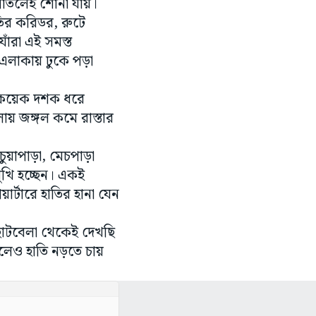
ন পাতলেই শোনা যায়।
তির করিডর, রুটে
াঁরা এই সমস্ত
 এলাকায় ঢুকে পড়া
গত কয়েক দশক ধরে
য় জঙ্গল কমে রাস্তার
 চুয়াপাড়া, মেচপাড়া
ুখি হচ্ছেন। একই
ার্টারে হাতির হানা যেন
ছোটবেলা থেকেই দেখছি
লেও হাতি নড়তে চায়