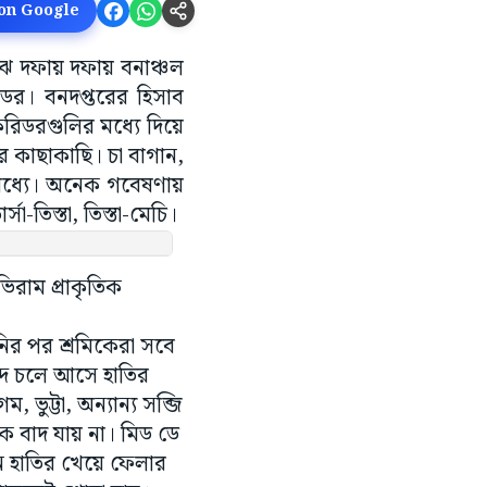
 on Google
াঝে দফায় দফায় বনাঞ্চল
ডর। বনদপ্তরের হিসাব
রিডরগুলির মধ্যে দিয়ে
 কাছাকাছি। চা বাগান,
র মধ্যে। অনেক গবেষণায়
তিস্তা, তিস্তা-মেচি।
িরাম প্রাকৃতিক
নির পর শ্রমিকেরা সবে
দে চলে আসে হাতির
ভুট্টা, অন্যান্য সব্জি
ে বাদ যায় না। মিড ডে
ন হাতির খেয়ে ফেলার