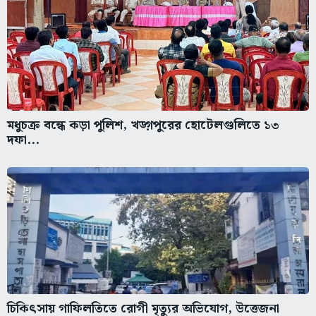
মধুচক্র বন্ধে কড়া পুলিশ, খড়্গপুরের হোটেলগুলিতে ১৩
দফা...
চিকিৎসায় গাফিলতিতে রোগী মৃত্যুর অভিযোগ, উত্তেজনা