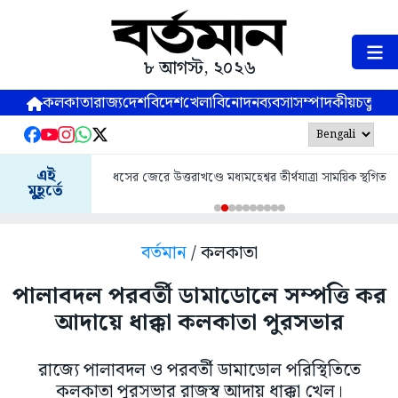
৮ আগস্ট, ২০২৬
কলকাতা
রাজ্য
দেশ
বিদেশ
খেলা
বিনোদন
ব্যবসা
সম্পাদকীয়
চতুষ্পর্ণ
এই
ধসের জেরে উত্তরাখণ্ডে মধ্যমহেশ্বর তীর্থযাত্রা সাময়িক স্থগিত
মুহূর্তে
বর্তমান
/ কলকাতা
পালাবদল পরবর্তী ডামাডোলে সম্পত্তি কর
আদায়ে ধাক্কা কলকাতা পুরসভার
রাজ্যে পালাবদল ও পরবর্তী ডামাডোল পরিস্থিতিতে
কলকাতা পুরসভার রাজস্ব আদায় ধাক্কা খেল।