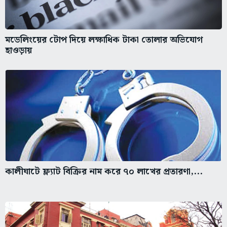
মডেলিংয়ের টোপ দিয়ে লক্ষাধিক টাকা তোলার অভিযোগ
হাওড়ায়
কালীঘাটে ফ্ল্যাট বিক্রির নাম করে ৭০ লাখের প্রতারণা,...