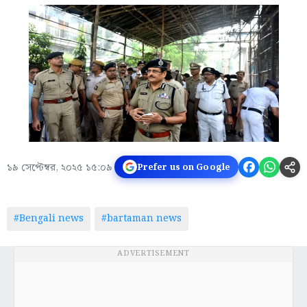
১৯ সেপ্টেম্বর, ২০২৫ ১৫:০৯
Prefer us on Google
#Bengali news
#bartaman news
ADVERTISEMENT