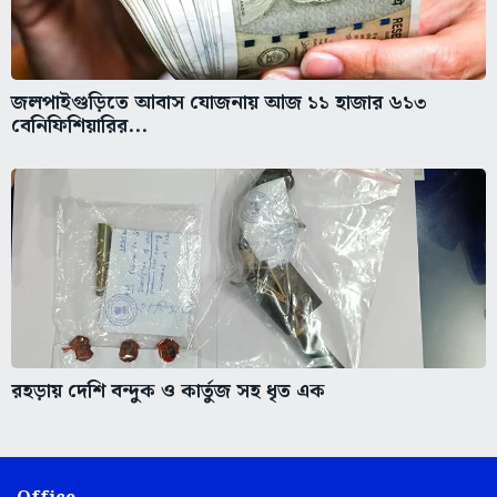
জলপাইগুড়িতে আবাস যোজনায় আজ ১১ হাজার ৬১৩
বেনিফিশিয়ারির...
রহড়ায় দেশি বন্দুক ও কার্তুজ সহ ধৃত এক