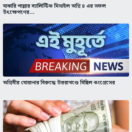
মাঝারি পাল্লার ব্যালিস্টিক মিসাইল অগ্নি ৪ এর সফল
উৎক্ষেপণের...
অগ্নিবীর যোজনার বিরুদ্ধে উত্তরাখণ্ডে মিছিল কংগ্রেসের