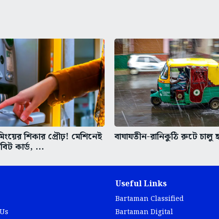
িমিংয়ের শিকার প্রৌঢ়! মেশিনেই
বাঘাযতীন-রানিকুঠি রুটে চাল
ট কার্ড, ...
Useful Links
Bartaman Classified
 Us
Bartaman Digital