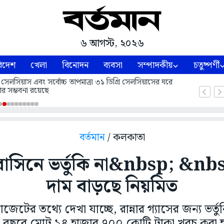
৬ আগস্ট, ২০২৬
িদেশ
খেলা
বিনোদন
ব্যবসা
সম্পাদকীয়
চতুষ্পর্ণী
 সেলসিয়াস এবং সর্বোচ্চ তাপমাত্রা ৩১ ডিগ্রি সেলসিয়াসের ঘরে
ার সম্ভবনা রয়েছে
বর্তমান
/ কলকাতা
েরোসিনে ভর্তুকি না&nbsp; &n
দাম বাড়ছে নিয়মিত
বাজেটের তথ্যে দেখা যাচ্ছে, রান্নার গ্যাসের জন্য ভর
ক বছরে মোট ১৪ হাজার ৭০০ কোটি টাকা খরচ করা 