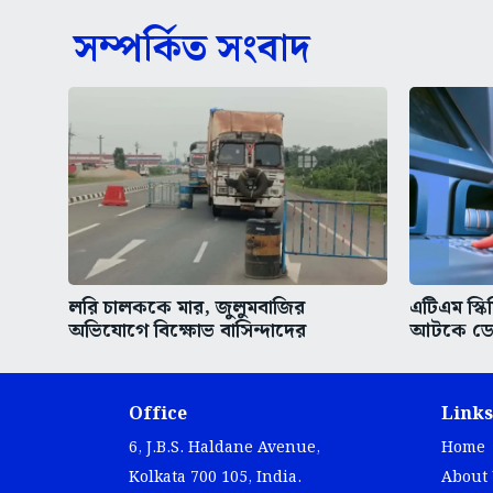
সম্পর্কিত সংবাদ
লরি চালককে মার, জুলুমবাজির
এটিএম স্ক
অভিযোগে বিক্ষোভ বাসিন্দাদের
আটকে ডেবি
Office
Links
6, J.B.S. Haldane Avenue,
Home
Kolkata 700 105, India.
About