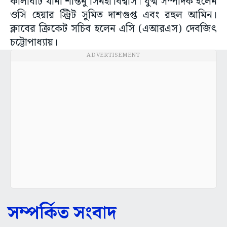
কালীঘাট থানা শান্তনু সিনহা বিশ্বাস। যুগ্ম সম্পাদক হলেন
ওসি হেয়ার স্ট্রিট সুমিত দাশগুপ্ত এবং রহুল আমিন।
ক্লাবের ক্রিকেট সচিব হলেন এসি (এআরএস) দেবজিৎ
চট্টোপাধ্যায়।
ADVERTISEMENT
সম্পর্কিত সংবাদ