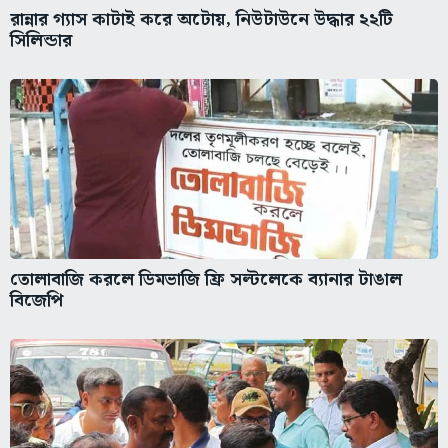
রান্নার গ্যাস কাটাই করে অটোয়, নিউটাউনে উদ্ধার ২২টি
সিলিন্ডার
তোলাবাজি করলে ডিমভাজি ফ্রি সল্টলেকে ব্যানার টাঙাল
বিজেপি