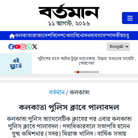
১১ আগস্ট, ২০২৬
কলকাতা
রাজ্য
দেশ
বিদেশ
খেলা
বিনোদন
ব্যবসা
সম্পাদকীয়
চতুষ্পর্ণ
পুলিশের হাতে আটক টুলুর ম্যানেজার, উদ্ধার ‘মণ্ডলের ডায়েরি’,
এই
শোরগোল
মুহূর্তে
বর্তমান
/ কলকাতা
কলকাতা পুলিস ক্লাবে পালাবদল
কলকাতা পুলিস অ্যাথলেটিক ক্লাবের পর এবার কলকাতা
পুলিস ক্লাবে পালাবদল। পদাধিকারবলে সভাপতি হলেন
যুগ্ম কমিশনার (সদর) মিরাজ খালিদ। বার্ষিক সভায়