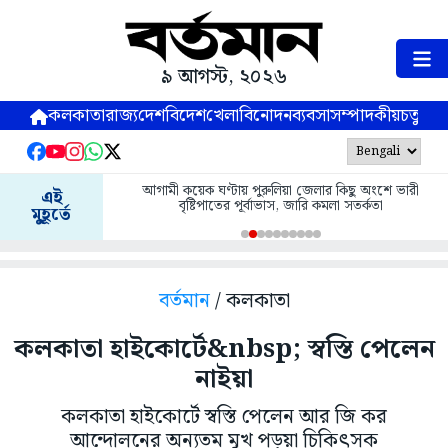
৯ আগস্ট, ২০২৬
কলকাতা
রাজ্য
দেশ
বিদেশ
খেলা
বিনোদন
ব্যবসা
সম্পাদকীয়
চতুষ্পর্ণ
আগামী কয়েক ঘণ্টায় পুরুলিয়া জেলার কিছু অংশে ভারী
এই
বৃষ্টিপাতের পূর্বাভাস, জারি কমলা সতর্কতা
মুহূর্তে
বর্তমান
/ কলকাতা
কলকাতা হাইকোর্টে&nbsp; স্বস্তি পেলেন
নাইয়া
কলকাতা হাইকোর্টে স্বস্তি পেলেন আর জি কর
আন্দোলনের অন্যতম মুখ পড়ুয়া চিকিৎসক