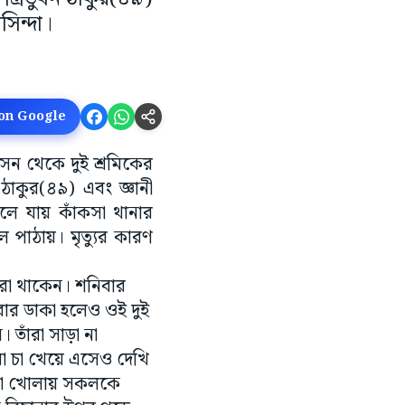
সিন্দা।
 on Google
াসন থেকে দুই শ্রমিকের
 ঠাকুর(৪৯) এবং জ্ঞানী
্থলে যায় কাঁকসা থানার
লে পাঠায়। মৃত্যুর কারণ
িকরা থাকেন। শনিবার
ার ডাকা হলেও ওই দুই
তাঁরা সাড়া না
রা চা খেয়ে এসেও দেখি
না খোলায় সকলকে