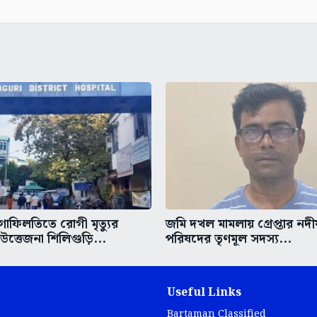
গাফিলতিতে রোগী মৃত্যুর
জমি দখল মামলায় গ্রেপ্তার নদ
ত্তেজনা শিলিগুড়ি...
পরিষদের তৃণমূল সদস্য...
Useful Links
Bartaman Classified