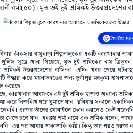
ঞানী বর্মা(৫০)। মৃত ওই দুই শ্রমিকই উত্তরপ্রদেশের বা
Prefer us
িবার কাঁকসার বামুনাড়া শিল্পতালুকের একটি কারখানার আব
 পুলিস সূত্রে জানা গিয়েছে, মৃত দুই শ্রমিকের নাম ত্রিভুবন
ই শ্রমিকই উত্তরপ্রদেশের বাসিন্দা। এদিন খবর পেয়ে ঘটনাস
ু’টি উদ্ধার করে ময়নাতদন্তের জন্য দুর্গাপুর মহকুমা হাসপাতা
ুরু করেছে।
গিয়েছে, কারখানার আবাসনে এই দুই শ্রমিক ছাড়াও অন্যান্য শ্রম
য়া করে নিজনিজ ঘরে ঘুমাতে যান। রবিবার সকালে একাধিকব
লেননি। এরপর তাঁদের মোবাইলে ফোন করলেও কেউ ধরেননি। 
 চা খেতে চলে যান। ধনঞ্জয় শর্মা নামে এক শ্রমিক বলেন, আম
েননি। এর পর আবার ডাকাডাকি করি। কিন্তু তার পরও দরজা 