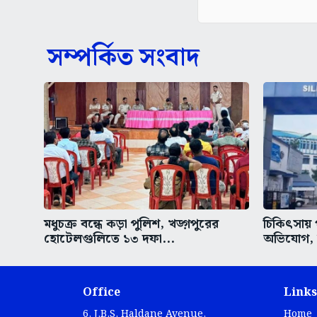
সম্পর্কিত সংবাদ
মধুচক্র বন্ধে কড়া পুলিশ, খড়্গপুরের
চিকিৎসায় 
হোটেলগুলিতে ১৩ দফা...
অভিযোগ, উ
Office
Links
6, J.B.S. Haldane Avenue,
Home