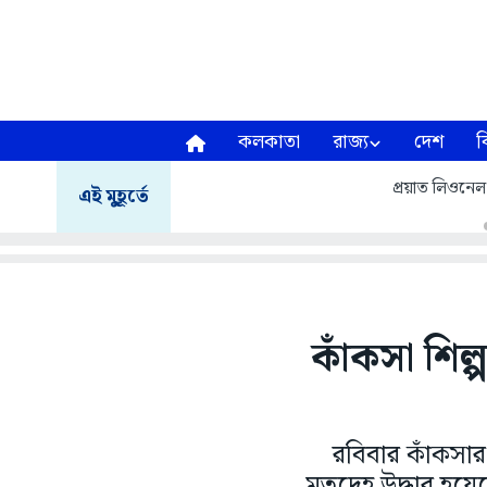
কলকাতা
রাজ্য
দেশ
ব
প্রয়াত লিওনেল
এই মুহূর্তে
কাঁকসা শিল
রবিবার কাঁকসার
মৃতদেহ উদ্ধার হয়েছ