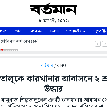
৮ আগস্ট, ২০২৬
িদেশ
খেলা
বিনোদন
ব্যবসা
সম্পাদকীয়
চতুষ্পর্ণী
 মেসির বাবা জর্জ মেসি (৬৮)
বর্তমান
/ রাজ্য
্পতালুকে কারখানার আবাসনে ২ শ
উদ্ধার
 বামুনাড়া শিল্পতালুকের একটি কারখানার আবাসন থে
ে। পুলিস সূত্রে জানা গিয়েছে, মৃত দুই শ্রমিকের নাম