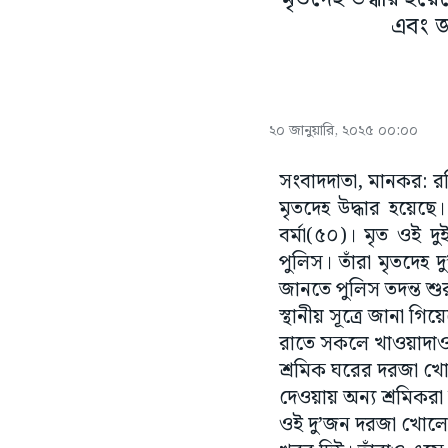
এবং জ্
২০ জানুয়ারি, ২০২৫ ০০:০০
সংবাদদাতা, মানকর: রব
মৃতদেহ উদ্ধার হয়েছে।
বর্মা(৫০)। মৃত ওই দু
পুলিস। তাঁরা মৃতদেহ দ
জানতে পুলিস তদন্ত শ
স্থানীয় সূত্রে জানা 
রাতে সকলে খাওয়াদাও
শ্রমিক ঘরের দরজা খো
দেওয়ায় অন্য শ্রমিকরা
ওই দু’জন দরজা খোল