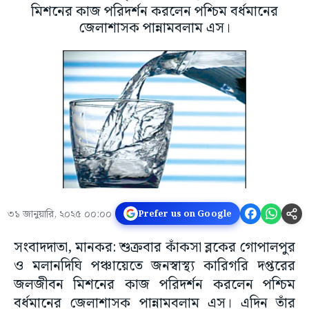
মিশনের কাজ পরিদর্শন করলেন পশ্চিম বর্ধমানের
জেলাশাসক পান্নামবলাম এস।
৩১ জানুয়ারি, ২০২৫ ০০:০০
Prefer us on Google
সংবাদদাতা, মানকর: শুক্রবার কাঁকসা ব্লকের গোপালপুর
ও মলানদিঘি পঞ্চায়েতে জনস্বাস্থ্য কারিগরি দপ্তরের
জলজীবন মিশনের কাজ পরিদর্শন করলেন পশ্চিম
বর্ধমানের জেলাশাসক পান্নামবলাম এস। এদিন তাঁর