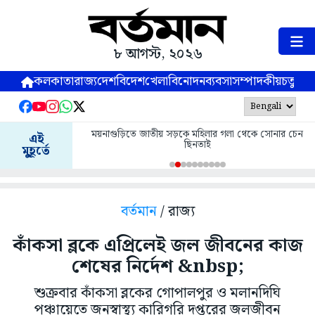
৮ আগস্ট, ২০২৬
কলকাতা
রাজ্য
দেশ
বিদেশ
খেলা
বিনোদন
ব্যবসা
সম্পাদকীয়
চতুষ্পর্ণ
ময়নাগুড়িতে জাতীয় সড়কে মহিলার গলা থেকে সোনার চেন
এই
ছিনতাই
মুহূর্তে
বর্তমান
/ রাজ্য
কাঁকসা ব্লকে এপ্রিলেই জল জীবনের কাজ
শেষের নির্দেশ &nbsp;
শুক্রবার কাঁকসা ব্লকের গোপালপুর ও মলানদিঘি
পঞ্চায়েতে জনস্বাস্থ্য কারিগরি দপ্তরের জলজীবন