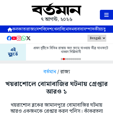
৭ আগস্ট, ২০২৬
কলকাতা
রাজ্য
দেশ
বিদেশ
খেলা
বিনোদন
ব্যবসা
সম্পাদকীয়
চতুষ্পর্ণ
প্রবল বৃষ্টিতে বিভিন্ন রাস্তায় জল জমে যাওয়ায় তীব্র যানজটে
এই
নাকাল দিল্লিবাসী
মুহূর্তে
বর্তমান
/ রাজ্য
খয়রাশোলে বোমাবাজির ঘটনায় গ্রেপ্তার
আরও ১
খয়রাশোল ব্লকের জামালপুরে বোমাবাজির ঘটনায়
আরও একজনকে গ্রেপ্তার করল পুলিস। কাঁকরতলা