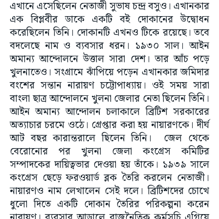
এখানে এসেছিলেন নেতাজী সুভাষ চন্দ্র বসুও। এখানকার
এক বিপ্লবীর ডাকে একটি বই দোকানের উদ্বোধন
করেছিলেন তিনি। দোকানটি এখনও টিকে রয়েছে। তবে
বদলেছে নাম ও ব্যবসার ধরন। ১৯৩০ সাল। আইন
অমান্য আন্দোলনে উত্তাল সারা দেশ। তার আঁচ পড়ে
খুলনাতেও। সংগ্রামে ঝাঁপিয়ে পড়েন এখানকার জমিদার
বংশের সন্তান নারায়ণ চট্টোপাধ্যায়। ওই সময় সারা
বাংলা ছাত্র আন্দোলনে খুলনা জেলার নেতা ছিলেন তিনি।
আইন অমান্য আন্দোলন চলাকালে ব্রিটিশ সরকারের
অত্যাচার চরমে ওঠে। গ্রেপ্তার করা হয় নায়ারণকে। দীর্ঘ
আট বছর কারান্তরালে ছিলেন তিনি। জেল থেকে
বেরোনোর পর খুলনা জেলা কংগ্রেস কমিটির
সম্পাদকের দায়িত্বভার দেওয়া হয় তাঁকে। ১৯৩৯ সালে
কংগ্রেস ছেড়ে ফরওয়ার্ড ব্লক তৈরি করলেন নেতাজী।
নায়ারণও নাম লেখালেন সেই দলে। ব্রিটিশদের চোখে
ধুলো দিতে একটি দোকান তৈরির পরিকল্পনা করেন
নারায়ণ। ব্যবসার আড়ালে রাজনৈতিক কর্মসূচি এগিয়ে