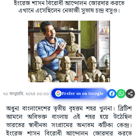
ইংরেজ শাসন বিরোধী আন্দোলন জোরদার করতে
এখানে এসেছিলেন নেতাজী সুভাষ চন্দ্র বসুও।
২০ জানুয়ারি, ২০২৫ ০০:০০
Prefer us on Google
অধুনা বাংলাদেশের তৃতীয় বৃহত্তম শহর খুলনা। ব্রিটিশ
আমলে অবিভক্ত বাংলায় এই শহর হয়ে উঠেছিল
ভারতের স্বাধীনতা সংগ্ৰামের অন্যতম ঝটিকা কেন্দ্র।
ইংরেজ শাসন বিরোধী আন্দোলন জোরদার করতে