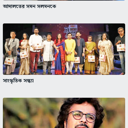
আদালতের সমন সলমনকে
সাংস্কৃতিক সন্ধ্যা