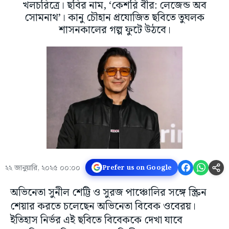
খলচরিত্রে। ছবির নাম, ‘কেশরি বীর: লেজেন্ড অব
সোমনাথ’। কানু চৌহান প্রযোজিত ছবিতে তুঘলক
শাসনকালের গল্প ফুটে উঠবে।
২২ জানুয়ারি, ২০২৫ ০০:০০
Prefer us on Google
অভিনেতা সুনীল শেট্টি ও সুরজ পাঞ্চোলির সঙ্গে স্ক্রিন
শেয়ার করতে চলেছেন অভিনেতা বিবেক ওবেরয়।
ইতিহাস নির্ভর এই ছবিতে বিবেককে দেখা যাবে