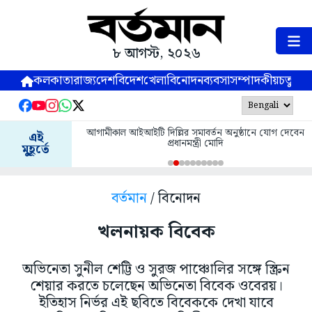
৮ আগস্ট, ২০২৬
কলকাতা
রাজ্য
দেশ
বিদেশ
খেলা
বিনোদন
ব্যবসা
সম্পাদকীয়
চতুষ্পর্ণ
আগামীকাল আইআইটি দিল্লির সমাবর্তন অনুষ্ঠানে যোগ দেবেন
এই
প্রধানমন্ত্রী মোদি
মুহূর্তে
বর্তমান
/ বিনোদন
খলনায়ক বিবেক
অভিনেতা সুনীল শেট্টি ও সুরজ পাঞ্চোলির সঙ্গে স্ক্রিন
শেয়ার করতে চলেছেন অভিনেতা বিবেক ওবেরয়।
ইতিহাস নির্ভর এই ছবিতে বিবেককে দেখা যাবে