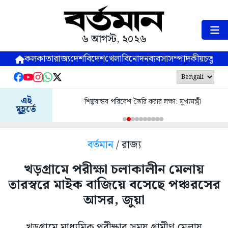
৬ আগস্ট, ২০২৬
কলকাতা
রাজ্য
দেশ
বিদেশ
খেলা
বিনোদন
ব্যবসা
সম্পাদকীয়
চতুষ্পর্ণ
এই
শিল্পবান্ধব পরিবেশ তৈরি করার লক্ষ্য: মুখ্যমন্ত্রী
মুহূর্তে
বর্তমান
/ রাজ্য
খড়গ্রামে পরীক্ষা চলাকালীন মেলায়
তারস্বরে মাইক বাজিয়ে বসেছে পঞ্চরসের
আসর, জুয়া
খড়গ্রামে মাধ্যমিক পরীক্ষার সময় গ্রামীণ মেলায়