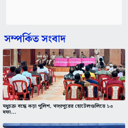
সম্পর্কিত সংবাদ
মধুচক্র বন্ধে কড়া পুলিশ, খড়্গপুরের হোটেলগুলিতে ১৩
দফা...