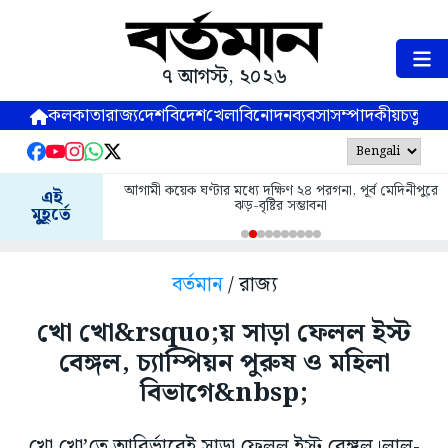
৭ আগস্ট, ২০২৬
কলকাতা
রাজ্য
দেশ
বিদেশ
খেলা
বিনোদন
ব্যবসা
সম্পাদকীয়
চতুষ্পর্ণ
আগামী কয়েক ঘণ্টার মধ্যে দক্ষিণ ২৪ পরগনা, পূর্ব মেদিনীপুরে
এই
ঝড়-বৃষ্টির সম্ভাবনা
মুহূর্তে
বর্তমান
/ রাজ্য
খো খো&rsquo;য় সাড়া ফেলল ইস্ট
বেঙ্গল, চ্যাম্পিয়ন পুরুষ ও মহিলা
বিভাগে&nbsp;
খো খো’তে আবির্ভাবেই সাড়া ফেলল ইস্ট বেঙ্গল।লাল-