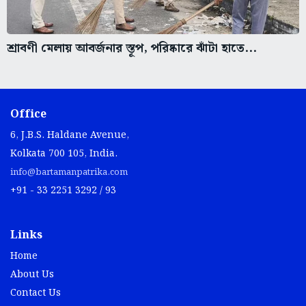
শ্রাবণী মেলায় আবর্জনার স্তূপ, পরিষ্কারে ঝাঁটা হাতে...
Office
6, J.B.S. Haldane Avenue,
Kolkata 700 105, India.
info@bartamanpatrika.com
+91 - 33 2251 3292 / 93
Links
Home
About Us
Contact Us