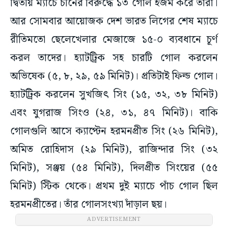
দ্বিতীয় ম্যাচে চীনের বিরুদ্ধে ১৩ গোল হজম করে তারা।
আর সোমবার আয়োজক দেশ ভারত লিগের শেষ ম্যাচে
রীতিমতো ছেলেখেলার মেজাজে ১৫-০ ব্যবধানে চূর্ণ
করল তাদের। হ্যাটট্রিক সহ চারটি গোল করলেন
অভিষেক (৫, ৮, ২৯, ৫৯ মিনিট)। প্রতিটাই ফিল্ড গোল।
হ্যাটট্রিক করলেন সুখজিৎ সিং (১৫, ৩২, ৩৮ মিনিট)
এবং যুগরাজ সিংও (২৪, ৩১, ৪৭ মিনিট)। বাকি
গোলগুলি আসে ক্যাপ্টেন হরমনপ্রীত সিং (২৬ মিনিট),
অমিত রোহিদাস (২৯ মিনিট), রাজিন্দার সিং (৩২
মিনিট), সঞ্জয় (৫৪ মিনিট), দিলপ্রীত সিংয়ের (৫৫
মিনিট) স্টিক থেকে। প্রথম দুই ম্যাচে পাঁচ গোল ছিল
হরমনপ্রীতের। তাঁর গোলসংখ্যা দাঁড়াল ছয়।
চীন ও জাপানকে হারিয়ে আগেই সুপারে ফোরে জায়গা