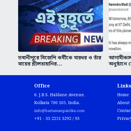
ভবানীপুরে বিজেপি কর্মীকে মারধর ও তাঁর
আগামীকাল 
মায়ের শ্লীলতাহানির...
অনুষ্ঠানে
Office
Links
6, J.B.S. Haldane Avenue,
Home
Kolkata 700 105, India.
About
Contac
info@bartamanpatrika.com
+91 - 33 2251 3292 / 93
Privac