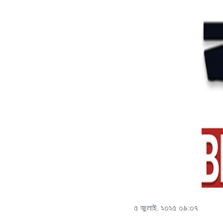
৫ জুলাই, ২০২৫ ০৯:০৭