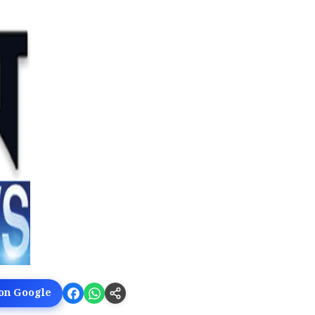
 on Google