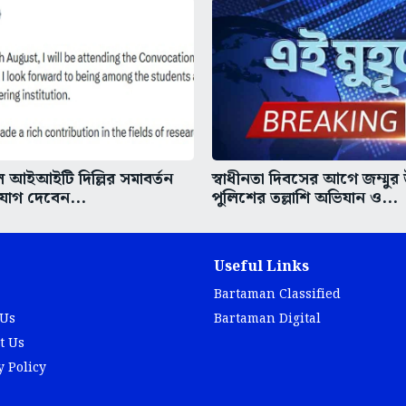
আইআইটি দিল্লির সমাবর্তন
স্বাধীনতা দিবসের আগে জম্মুর
 যোগ দেবেন...
পুলিশের তল্লাশি অভিযান ও...
Useful Links
Bartaman Classified
 Us
Bartaman Digital
t Us
y Policy