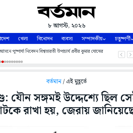
৮ আগস্ট, ২০২৬
িদেশ
খেলা
বিনোদন
ব্যবসা
সম্পাদকীয়
চতুষ্পর্ণী
নে পুষ্পার্ঘ্য নিবেদন বিশ্বভারতী উপাচার্য প্রবীর কুমার ঘোষের
বর্তমান
/ এই মুহূর্তে
্ড: যৌন সঙ্গমই উদ্দেশ্যে ছিল স
টকে রাখা হয়, জেরায় জানিয়ে