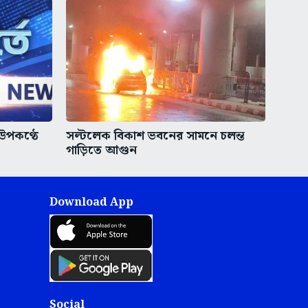
 উপকণ্ঠে
সল্টলেক বিকাশ ভবনের সামনে চলন্ত
গাড়িতে আগুন
Download App
Social