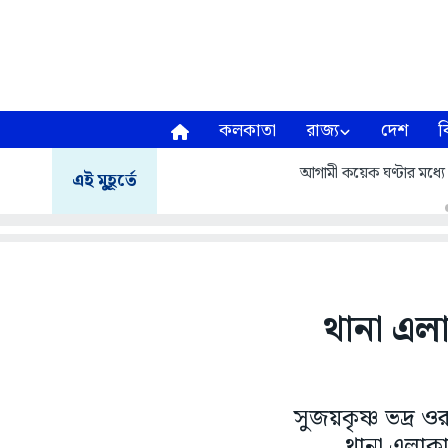
কলকাতা
রাজ্য
দেশ
ব
আগামী কয়েক ঘণ্টার মধ্যে পূ
এই মুহূর্তে
থানা এল
সুজয়কৃষ্ণ ভদ্র ও
থানা এলাকা