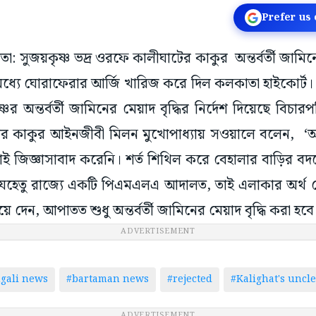
Prefer us
াতা: সুজয়কৃষ্ণ ভদ্র ওরফে কালীঘাটের কাকুর অন্তর্বর্তী জামি
ধ্যে ঘোরাফেরার আর্জি খারিজ করে দিল কলকাতা হাইকোর্ট
্ণর অন্তর্বর্তী জামিনের মেয়াদ বৃদ্ধির নির্দেশ দিয়েছে বিচার
ের কাকুর আইনজীবী মিলন মুখোপাধ্যায় সওয়ালে বলেন, ‘অন্ত
 জিজ্ঞাসাবাদ করেনি। শর্ত শিথিল করে বেহালার বাড়ির
 যেহেতু রাজ্যে একটি পিএমএলএ আদালত, তাই এলাকার অর্থ গ
ে দেন, আপাতত শুধু অন্তর্বর্তী জামিনের মেয়াদ বৃদ্ধি করা হবে
ADVERTISEMENT
gali news
#bartaman news
#rejected
#Kalighat's uncle
ADVERTISEMENT