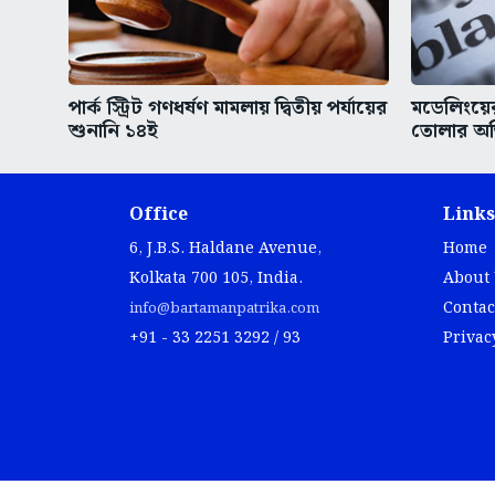
পার্ক স্ট্রিট গণধর্ষণ মামলায় দ্বিতীয় পর্যায়ের
মডেলিংয়ের
শুনানি ১৪ই
তোলার অভ
Office
Links
6, J.B.S. Haldane Avenue,
Home
Kolkata 700 105, India.
About
Contac
info@bartamanpatrika.com
+91 - 33 2251 3292 / 93
Privac