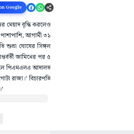
 on Google
নের মেয়াদ বৃদ্ধি করলেও
। পাশাপাশি, আগামী ৩১
পতি শুভ্রা ঘোষের সিঙ্গল
র্বর্তী জামিনের পর ৫
 বদলে পিএমএলএ আদালত
োটা রাজ্য।’ বিচারপতি
।’