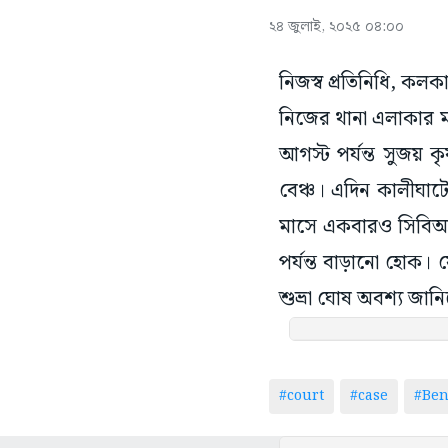
২৪ জুলাই, ২০২৫ ০৪:০০
নিজস্ব প্রতিনিধি, কলক
নিজের থানা এলাকার ম
আগস্ট পর্যন্ত সুজয় কৃষ
বেঞ্চ। এদিন কালীঘাট
মাসে একবারও সিবিআই
পর্যন্ত বাড়ানো হোক।
শুভ্রা ঘোষ অবশ্য জানিয়
#court
#case
#Ben