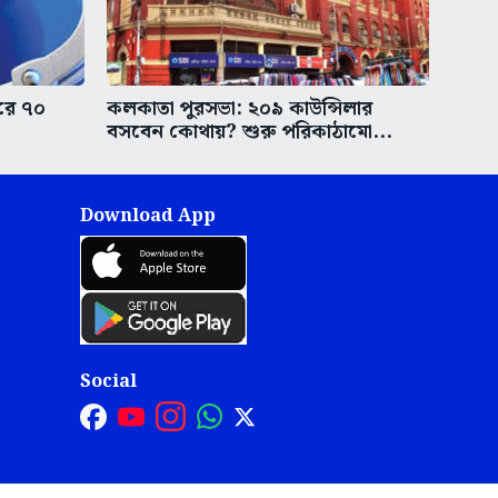
করে ৭০
কলকাতা পুরসভা: ২০৯ কাউন্সিলার
বসবেন কোথায়? শুরু পরিকাঠামো...
Download App
Social