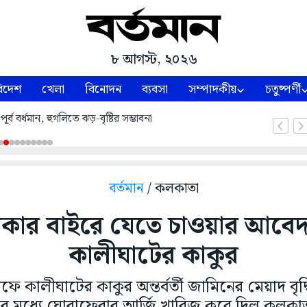
৮ আগস্ট, ২০২৬
িদেশ
খেলা
বিনোদন
ব্যবসা
সম্পাদকীয়
চতুষ্পর্ণী
র্ব বর্ধমান, হুগলিতে ঝড়-বৃষ্টির সম্ভাবনা
বর্তমান
/ কলকাতা
াকার বাইরে যেতে চাওয়ার আবে
কালীঘাটের কাকুর
রফে কালীঘাটের কাকুর অন্তর্বর্তী জামিনের মেয়াদ ব
র মধ্যে ঘোরাফেরার আর্জি খারিজ করে দিল কলকাতা