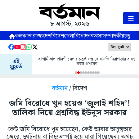
৮ আগস্ট, ২০২৬
কলকাতা
রাজ্য
দেশ
বিদেশ
খেলা
বিনোদন
ব্যবসা
সম্পাদকীয়
চতুষ্পর্ণ
আগামীকাল শ্রাবণী মেলার চতুর্থ সপ্তাহে বাড়তি নিরাপত্তার ব্যবস্থা
এই
করল প্রশাসন
মুহূর্তে
বর্তমান
/ বিদেশ
জমি বিরোধে খুন হয়েও ‘জুলাই শহিদ’!
তালিকা নিয়ে প্রশ্নবিদ্ধ ইউনুস সরকার
কেউ জমি বিরোধে খুন হয়েছেন, কেউ আবার অসুস্থতার
জেরে, দুর্ঘটনায় বা বিদ্যুত্স্পৃষ্ট হয়ে মারা গিয়েছেন। অথচ