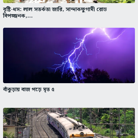
বৃষ্টি-ধস: লাল সতর্কতা জারি, সান্দাকফুগামী রোড
বিপজ্জনক,...
বাঁকুড়ায় বাজ পড়ে মৃত ৫