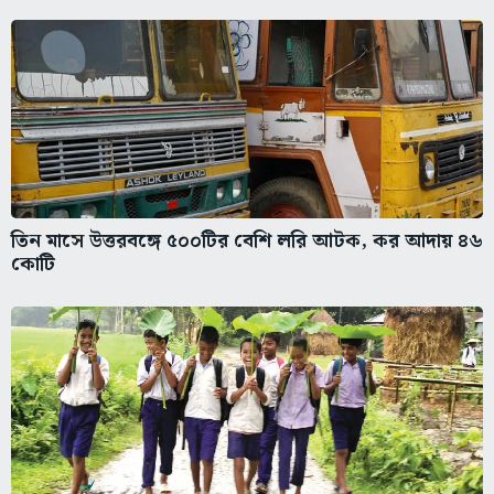
তিন মাসে উত্তরবঙ্গে ৫০০টির বেশি লরি আটক, কর আদায় ৪৬
কোটি