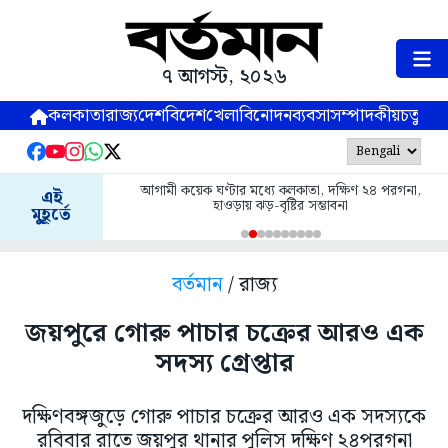
৭ আগস্ট, ২০২৬
কলকাতা
রাজ্য
দেশ
বিদেশ
খেলা
বিনোদন
ব্যবসা
সম্পাদকীয়
চতুষ্পর্ণ
আগামী কয়েক ঘণ্টার মধ্যে কলকাতা, দক্ষিণ ২৪ পরগনা,
এই
হাওড়ায় ঝড়-বৃষ্টির সম্ভাবনা
মুহূর্তে
বর্তমান
/ রাজ্য
জয়পুরে গোরু পাচার চক্রের আরও এক
সদস্য গ্রেপ্তার
দক্ষিণবঙ্গজুড়ে গোরু পাচার চক্রের আরও এক সদস্যকে
রবিবার রাতে জয়পুর থানার পুলিস দক্ষিণ ২৪পরগনা