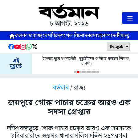
৮ আগস্ট, ২০২৬
কলকাতা
রাজ্য
দেশ
বিদেশ
খেলা
বিনোদন
ব্যবসা
সম্পাদকীয়
চতুষ্পর্ণ
ইসলামপুরে শুটআউট, দুষ্কৃতীদের গুলিতে রক্তাত্ত শিক্ষক,
এই
চাঞ্চল্য
মুহূর্তে
বর্তমান
/ রাজ্য
জয়পুরে গোরু পাচার চক্রের আরও এক
সদস্য গ্রেপ্তার
দক্ষিণবঙ্গজুড়ে গোরু পাচার চক্রের আরও এক সদস্যকে
রবিবার রাতে জয়পুর থানার পুলিস দক্ষিণ ২৪পরগনা