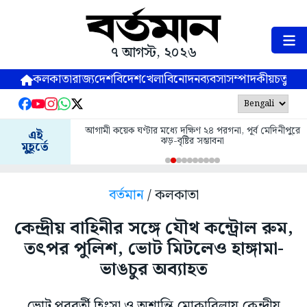
৭ আগস্ট, ২০২৬
কলকাতা
রাজ্য
দেশ
বিদেশ
খেলা
বিনোদন
ব্যবসা
সম্পাদকীয়
চতুষ্পর্ণ
আগামী কয়েক ঘণ্টার মধ্যে দক্ষিণ ২৪ পরগনা, পূর্ব মেদিনীপুরে
এই
ঝড়-বৃষ্টির সম্ভাবনা
মুহূর্তে
বর্তমান
/ কলকাতা
কেন্দ্রীয় বাহিনীর সঙ্গে যৌথ কন্ট্রোল রুম,
তৎপর পুলিশ, ভোট মিটলেও হাঙ্গামা-
ভাঙচুর অব্যাহত
ভোট পরবর্তী হিংসা ও অশান্তি মোকাবিলায় কেন্দ্রীয়