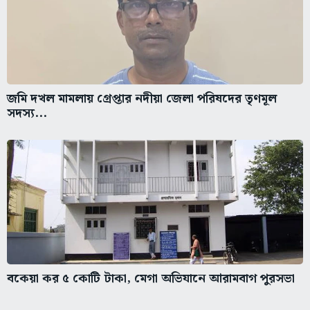
জমি দখল মামলায় গ্রেপ্তার নদীয়া জেলা পরিষদের তৃণমূল
সদস্য...
বকেয়া কর ৫ কোটি টাকা, মেগা অভিযানে আরামবাগ পুরসভা