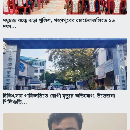
মধুচক্র বন্ধে কড়া পুলিশ, খড়্গপুরের হোটেলগুলিতে ১৩
দফা...
চিকিৎসায় গাফিলতিতে রোগী মৃত্যুর অভিযোগ, উত্তেজনা
শিলিগুড়ি...