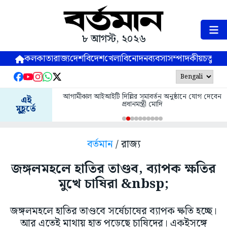
৮ আগস্ট, ২০২৬
কলকাতা
রাজ্য
দেশ
বিদেশ
খেলা
বিনোদন
ব্যবসা
সম্পাদকীয়
চতুষ্পর্ণ
আগামীকাল আইআইটি দিল্লির সমাবর্তন অনুষ্ঠানে যোগ দেবেন
এই
প্রধানমন্ত্রী মোদি
মুহূর্তে
বর্তমান
/ রাজ্য
জঙ্গলমহলে হাতির তাণ্ডব, ব্যাপক ক্ষতির
মুখে চাষিরা &nbsp;
জঙ্গলমহলে হাতির তাণ্ডবে সর্ষেচাষের ব্যাপক ক্ষতি হচ্ছে।
আর এতেই মাথায় হাত পড়েছে চাষিদের। একইসঙ্গে